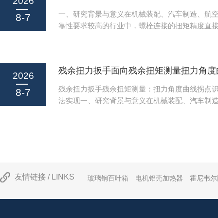
2026
屈服断裂，重大装备领域连接失效引发的安全事故
一、研究背景与意义在机械装配、汽车制造、航
8-7
传统残余扭矩检测主要依赖普通数显扭矩扳手，
靠性要求较高的行业中，螺栓连接的扭矩精度直
扭矩数值，无法...
的安全性与使用寿命。传统数显扭矩扳手是当前
的扭矩测量工具，其通过内置传感器实时输出拧
值，但无法记录扭矩与转角的对应变化关系，更
的残余扭矩进行精准判定。随着工业质量管控要
2026
矩作为评估螺栓预紧力是否符合设计要求的核心
残余扭力扳手残余扭矩测量：扭力角度曲线拐点
8-7
多行业强制性检测项目，带扭力角度曲线输出与
法实现一、研究背景与意义在机械装配、汽车制
的新型智能扳手逐...
域，螺栓连接的紧固可靠性直接决定了产品整体
用寿命。传统螺栓紧固工艺仅关注最终拧紧扭矩
完成后弹性变形恢复导致的扭矩损失，即残余扭
的偏差，这一偏差往往是螺栓连接松动、失效的
力扳手作为专门用于测量螺栓拧紧后残余扭矩的
够精准捕捉残余扭矩数值与拧紧过程中的扭力角
友情链接 / LINKS
玻璃钢百叶箱
电机铝壳加热器
霍尼韦尔
接质量判定提供核...