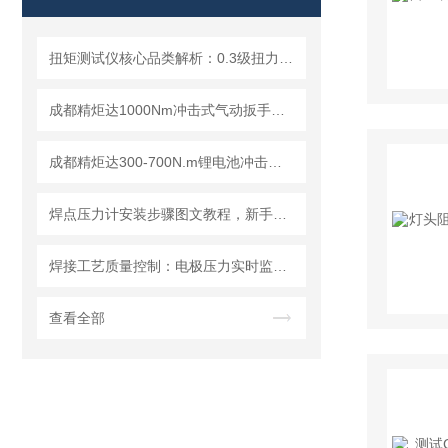
扭矩测试仪核心品类解析：0.3级扭力扳手检定仪成都精炬达品牌优势
成都精炬达1000Nm冲击式气动扳手扭矩测试仪，带串口输出助力工业质检升级
成都精炬达300-700N.m锂电池冲击扳手扭矩测试仪，精准可靠扭矩检测解决方案
焊点压力计安装步骤图文教程，新手一小时快速上手
焊接工艺质量控制：电极压力实时监测压力计的开发与应用
查看全部