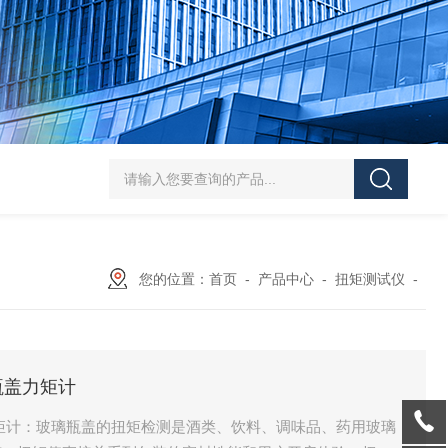
5-300N.m的扭矩扳手检定仪 机械扳手校准仪
JDSF100KN电子式拉
您的位置：
首页
-
产品中心
-
扭矩测试仪
-
瓶盖力矩计
矩计：玻璃瓶盖的扭矩检测是酒类、饮料、调味品、药用玻璃