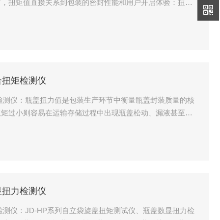
节，扭矩值直接关系到包装的密封性能和用户开启体验：扭矩
大则会导致用户开启困难，甚至引发安全问题。成都精炬达电
玻璃瓶盖数显扭矩仪，作为手动标准型瓶盖力矩检测设备，专门
、出厂抽检等场景设
合扭矩检测仪
检测仪：瓶盖扭力值是包装生产环节中衡量瓶盖封装质量的核
扭矩过小则容易在运输存储过程中出现瓶盖松动、漏液甚至内
使用专业仪器对瓶盖扭力值进行标准化检测。成都精炬达电子
盖开合扭矩检测仪，就是针对食品饮料、医药日化、包装生产等
完成瓶盖拧紧、开启
显扭力检测仪
检测仪：JD-HP系列自立袋旋盖扭矩测试仪、瓶盖数显扭力检