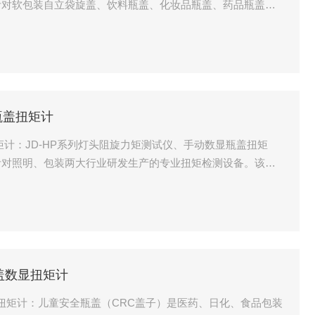
针对软包装自立袋旋盖、饮料瓶盖、化妆品瓶盖、药品瓶盖等
测设备。该系列产品采用数显采集系统，能够精准量化旋盖、
企业的质量管控、新品研发提供可靠的量化数据支撑，广泛应
、软包装生产等多个
瓶盖扭矩计
矩计：JD-HP系列灯头阻旋力矩测试仪、手动数显瓶盖扭矩
针对照明、包装两大行业研发生产的专业扭矩检测设备。该系
字采集处理系统，既能满足灯头生产、组装环节阻旋力矩的定
锁紧、开启扭矩的测量需求，帮助生产企业把控产品装配质
用于生产车间在线检测、
盖数显扭矩计
显扭矩计：儿童安全瓶盖（CRC盖子）是医药、日化、食品包装