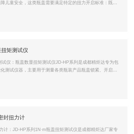
保障儿童安全，这类瓶盖需要满足特定的扭力开启标准：既要
能够正常打开使用。JD-HP系列数显扭矩计​是成都精炬达
业检测设备，可精准测量儿童瓶盖开启、锁紧过程中的扭力数
据支撑。
显扭矩测试仪
测试仪：瓶盖数显扭矩测试仪JD-HP系列是成都精炬达专为包
能化测试仪器，主要用于测量各类瓶装产品瓶盖锁紧、开启的
食品饮料、日化用品等生产企业的质量检测环节，也可用于科
扭矩性能的验证测试。
盖密封扭力计
力计：JD-HP系列1N·m瓶盖扭矩测试仪是成都精炬达厂家专