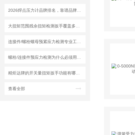
2026焊点压力计品牌排名，靠谱品牌选购指南
大扭矩范围残余扭矩检测扳手覆盖多数工业检测场景
连接件/螺栓螺母预紧应力检测专业工具：残余扭矩数显扳手曲线图拐点怎么看
螺栓/连接件预应力检测为什么必须用专业的残余扭力扳手？
精炬达牌的开关量扭矩扳手功能有哪些？怎么实时通讯PLC进行数据管理编辑？
查看全部