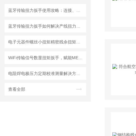
蓝牙传输扭力扳手使用攻略：连接、同步与数据分析
蓝牙传输扭力扳手如何解决产线扭力追溯难题？
电子元器件螺丝小扭矩精密残余扭矩数显扳手，精炬达打造预紧力检测解决方案
WiFi传输信号数显扭矩扳手，赋能MES系统溯源的工业智造新选择—成都精炬达
电阻焊电极压力定期校准测量解决方案：0.3级电极压力计的测试原理
查看全部