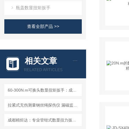
瓶盖数显扭矩扳手
查看全部产品 >>
相关文章
RELATED ARTICLES
60-300N.m可换头数显扭矩扳手：成都精炬达，工业扭力测量的精准之选
拉紧式无伤测量钢丝绳探伤仪 漏磁监测局部缺陷分析存储溯源检测仪
成都精炬达：专业管钳式数显扭力扳手与液压拉杆安装扭矩扳手提供商