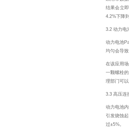
结果会立
4.2%下降
3.2 动力
动力电池P
均匀会导致
在该应用场
一颗螺栓的
理部门可以
3.3 高压
动力电池内
引发烧蚀起
过±5%。