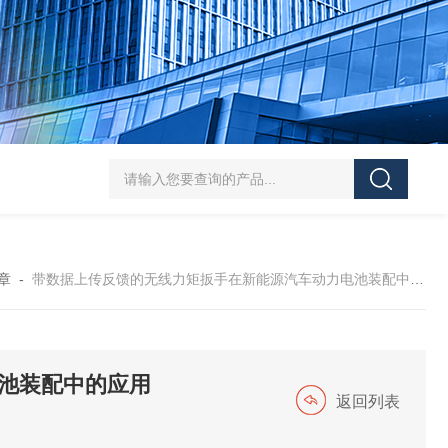
5-300N.m的扭矩扳手检定仪 机械扳手校准仪
JDSF100KN电子式拉
章
-
带数据上传反馈的无线力矩扳手在新能源汽车动力电池装配中的应用
池装配中的应用
返回列表