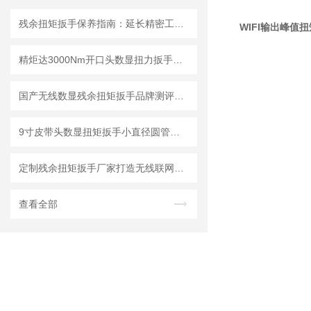
残余扭矩扳手保养指南：延长精密工具寿命的三大法则
WIFI输出峰值
精炬达3000Nm开口头数显扭力扳手：液压拉杆安装检测的精准选择
国产无线数显残余扭矩扳手品牌测评：精度、耐用度横向对比
9寸皮带头数显扭矩扳手小直径圆管安装检测方案
定制残余扭矩扳手厂家打造无线联网通讯MES系统，成都精炬达赋能智能制造
查看全部