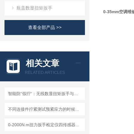
瓶盖数显扭矩扳手
0-35mm空调
查看全部产品 >>
相关文章
RELATED ARTICLES
智能防“假拧“：无线数显扭矩扳手与MES系统的通讯互动关键技术与性能优化
不同连接件拧紧测试预紧应力的时候残余扭力扳手的性能影响分析
0-2000N.m扭力扳手检定仪四传感器任意切换，成都精炬达打造计量检测新产品