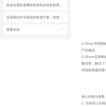
轨道交通装备螺纹联接残余扭矩检测：残余扭矩扳手操作技术要点
高强度钻杆安装扭矩检测方案：管钳式大扭力数显扳手4000N.M开口可调节
查看全部
0-35mm空调
产品概述
0-35mm空
数优势，解决了
对扭矩精度的要
核心结构与参数
1. 活动开口头规