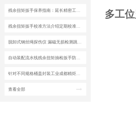
残余扭矩扳手保养指南：延长精密工具寿命的三大法则
多工位
残余扭矩扳手校准方法介绍定期校准保障测量精度
脱卸式钢丝绳探伤仪 漏磁无损检测跳丝断丝数量缺陷做总比例分析
自动装配流水线残余扭矩抽检扳手防错｜成都精炬达防漏拧扭矩扳手厂家
针对不同规格桶盖封装工业成都精炬达推出：通用型桶盖数显扭力扳手
查看全部