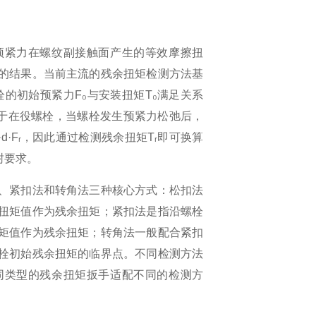
预紧力在螺纹副接触面产生的等效摩擦扭
的结果。当前主流的残余扭矩检测方法基
的初始预紧力F₀与安装扭矩T₀满足关系
。对于在役螺栓，当螺栓发生预紧力松弛后，
·d·Fᵣ，因此通过检测残余扭矩Tᵣ即可换算
封要求。
、紧扣法和转角法三种核心方式：松扣法
扭矩值作为残余扭矩；紧扣法是指沿螺栓
矩值作为残余扭矩；转角法一般配合紧扣
栓初始残余扭矩的临界点。不同检测方法
同类型的残余扭矩扳手适配不同的检测方