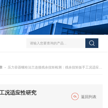
5-300N.m的扭矩扳手检定仪 机械扳手校准仪
JDSF100KN电子式拉
章
-
压力容器螺栓法兰连接残余扭矩检测：残余扭矩扳手工况适应性研究
工况适应性研究
返回列表