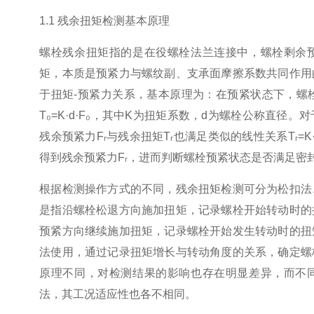
1.1 残余扭矩检测基本原理
螺栓残余扭矩指的是在役螺栓法兰连接中，螺栓剩余
矩，本质是预紧力与螺纹副、支承面摩擦系数共同作用
于扭矩-预紧力关系，基本原理为：在预紧状态下，螺栓
T₀=K·d·F₀，其中K为扭矩系数，d为螺栓公称直径
残余预紧力Fᵣ与残余扭矩Tᵣ也满足类似的线性关系Tᵣ=K
得到残余预紧力Fᵣ，进而判断螺栓预紧状态是否满足密
根据检测操作方式的不同，残余扭矩检测可分为松扣法
是指沿螺栓松退方向施加扭矩，记录螺栓开始转动时的
预紧方向继续施加扭矩，记录螺栓开始发生转动时的扭
法使用，通过记录扭矩增长与转动角度的关系，确定螺
原理不同，对检测结果的影响也存在明显差异，而不
法，其工况适应性也各不相同。