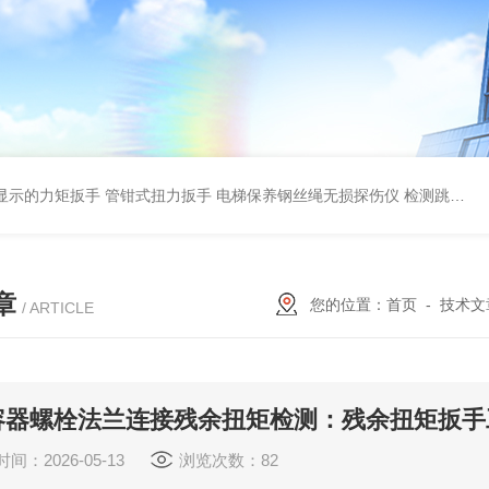
显示的力矩扳手 管钳式扭力扳手
电梯保养钢丝绳无损探伤仪 检测跳丝/断丝
章
您的位置：
首页
-
技术文
/ ARTICLE
容器螺栓法兰连接残余扭矩检测：残余扭矩扳手
间：2026-05-13
浏览次数：82