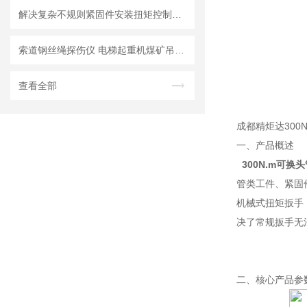
解决复杂不规则紧固件安装扭矩控制痛点：1500Nm管钳头数显扭矩扳手可换头
索道钢丝绳探伤仪 电梯起重机煤矿吊塔专用无损检测机 断丝锈蚀跳丝
查看全部
成都精炬达300
一、产品概述
300N.m可
管类工件、紧固
机械式扭矩扳手
决了常规扳手无
二、核心产品参