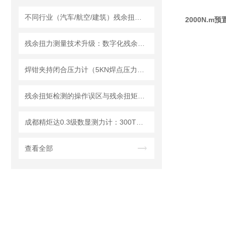
不同行业（汽车/航空/建筑）残余扭矩扳手选型定制方案
2000N.
残余扭力测量技术升级：数字化残余扭力扳手在智能制造中的应用
焊钳夹持闭合压力计（5KN焊点压力校准仪）技术说明
残余扭矩检测的操作误区与残余扭矩扳手使用规范指南
成都精炬达0.3级数显测力计：300T轮辐型数字拉压测力仪精准测量新选择
查看全部