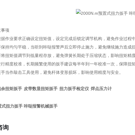
意事项
根据作业要求正确设定扭矩值，设定完成后锁定调节机构，避免作业过程
要保持均匀平稳，当听到咔哒报警声后立即停止施力，避免继续施力造成
要将扭矩值调节到低量程存放，避免弹簧长期处于压缩状态，影响扭矩精
进行精度校准，长期频繁使用的扳手建议每半年到一年校准一次，保障扭
扳手当作敲击工具使用，避免杆体变形损坏，影响使用精度与安全。
余扭矩扳手 皮带数显扭矩扳手 扭力扳手检定仪 焊点压力计
m预置式扭力扳手 咔哒报警机械扳手
咨询