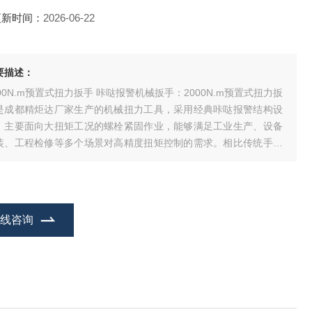
更新时间：
2026-06-22
要描述：
000N.m预置式扭力扳手 咔哒报警机械扳手：2000N.m预置式扭力扳
是成都精炬达厂家生产的机械扭力工具，采用经典咔哒报警结构设
，主要面向大扭矩工况的螺栓紧固作业，能够满足工业生产、设备
装、工程检修等多个场景对高精度扭矩控制的需求。相比传统手动
手，这款预置式扭力扳手可以预先设定目标扭矩值，当拧紧扭矩达
设定值时，扳手会发出清晰的咔哒声响同时伴随手柄振动，提醒操
人员停止施力，有效避免过
在线咨询