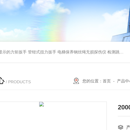
显示的力矩扳手 管钳式扭力扳手
电梯保养钢丝绳无损探伤仪 检测跳丝/断丝
心
您的位置：
首页
-
产品中
/ PRODUCTS
20