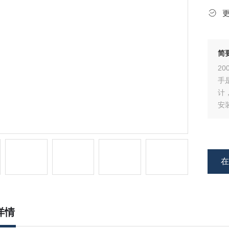
简
2
手
计
安
扳
到
作
详情