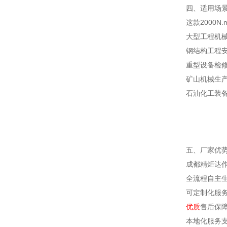
四、适用场
这款2000
大型工程机
钢结构工程
重型设备检
矿山机械生
石油化工装
五、厂家优
成都精炬达
全流程自主
可定制化服
优质
售后保
本地化服务