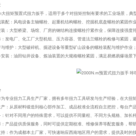
景
N.m大扭矩预置式扭力扳手，适用于多个对扭矩控制有要求的工业场景，典
械装配：风电设备主轴螺栓、起重机结构螺栓、挖掘机底盘螺栓的紧固作
安装：大型桥梁、场馆、厂房的钢结构连接螺栓拧紧作业，保障连接强度
修：发电厂、化工厂大型机组、压力容器、管道法兰螺栓的检修与紧固，
产与维护：大型破碎机、掘进设备等重型矿山设备的螺栓装配与维护作业
备安装：油田钻井设备、炼油装置的大规格螺栓紧固，满足易燃易爆场景
势
作为专业扭力工具生产厂家，拥有多年扭力工具研发与生产经验，在大扭
生产：从原材料锻造到核心部件加工、成品校准全流程自主把控，每台产
务：针对不同用户的特殊需求，可以提供不同量程、不同方头规格、加长
障：产品提供质保服务，同时可提供定期校准、维修保养等配套服务，帮
支持：作为成都本土厂家，可快速响应西南地区用户的需求，提供及时的