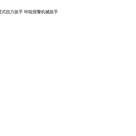
m预置式扭力扳手 咔哒报警机械扳手