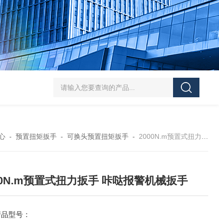
5-300N.m的扭矩扳手检定仪 机械扳手校准仪
JDSF100KN电子式拉
心
-
预置扭矩扳手
-
可换头预置扭矩扳手
-
2000N.m预置式扭力扳手 咔哒报警机械扳手
00N.m预置式扭力扳手 咔哒报警机械扳手
产品型号：