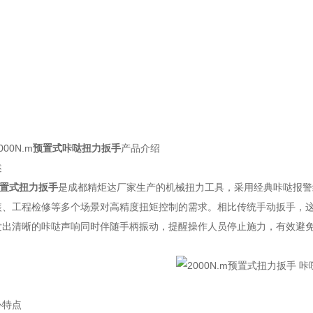
00N.m
预置式咔哒扭力扳手
产品介绍
述
m预置式扭力扳手
是成都精炬达厂家生产的机械扭力工具，采用经典咔哒报警
装、工程检修等多个场景对高精度扭矩控制的需求。相比传统手动扳手，
发出清晰的咔哒声响同时伴随手柄振动，提醒操作人员停止施力，有效避
心特点