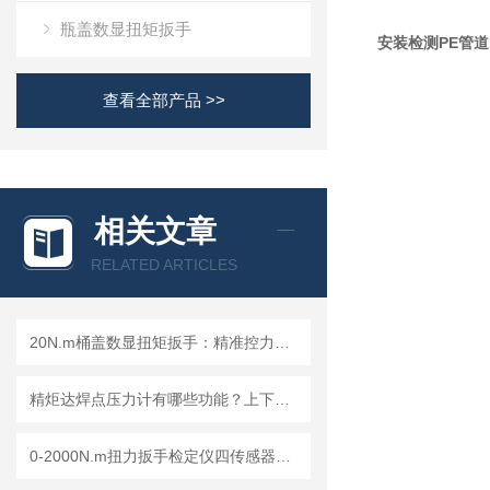
瓶盖数显扭矩扳手
安装检测PE管道
查看全部产品 >>
相关文章
RELATED ARTICLES
20N.m桶盖数显扭矩扳手：精准控力，解决拧桶盖的精准力矩需求
精炬达焊点压力计有哪些功能？上下电极压力测试方法设置
0-2000N.m扭力扳手检定仪四传感器任意切换，成都精炬达打造计量检测新产品