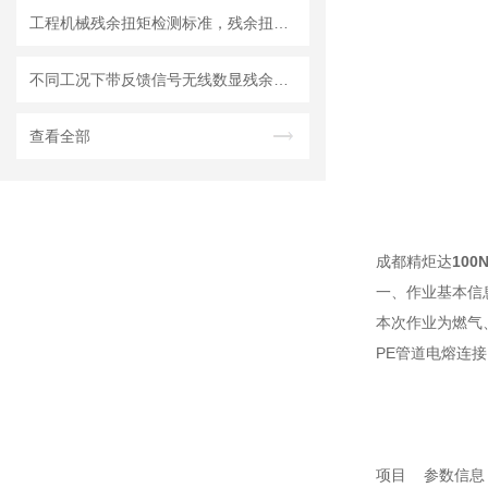
工程机械残余扭矩检测标准，残余扭矩扳手选型要求一览
不同工况下带反馈信号无线数显残余力矩扳手的扭矩测量性能分析和抗干扰能力
查看全部
成都精炬达
10
一、作业基本信
本次作业为燃气
PE管道电熔连
项目 参数信息