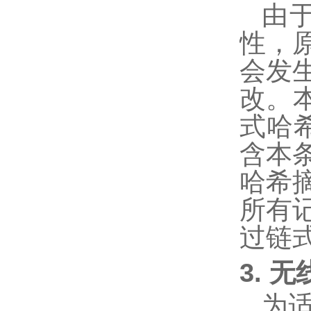
由
性，
会发
改。
式哈
含本
哈希
所有
过链
3. 
为