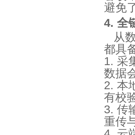
避免
4. 
从
都具
1.
采
数据
2.
本
有校
3.
传
重传
4.
云