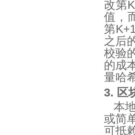
改第
值，
第
K+
之后
校验
的成
量哈
3. 
本
或简
可抵