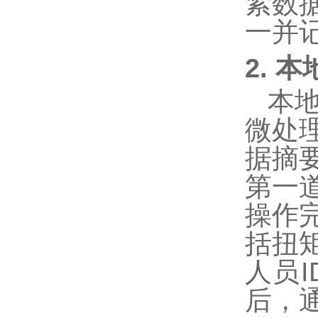
紧数
一并
2. 
本
微处
据摘
第一
操作
括扭
人员
I
后，