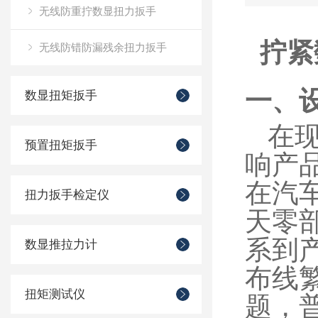
无线防重拧数显扭力扳手
拧紧
无线防错防漏残余扭力扳手
一、
数显扭矩扳手
在
预置扭矩扳手
响产
在汽
扭力扳手检定仪
天零
系到
数显推拉力计
布线
扭矩测试仪
题，