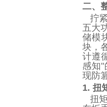
二、
拧
五大
储模
块，
计遵
感知
"
现防
1. 
扭