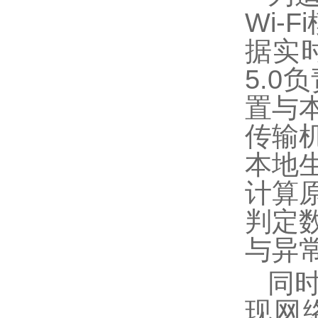
Wi-Fi
据实
5.0
负
置与
传输
本地
计算
判定
与异
同
现网