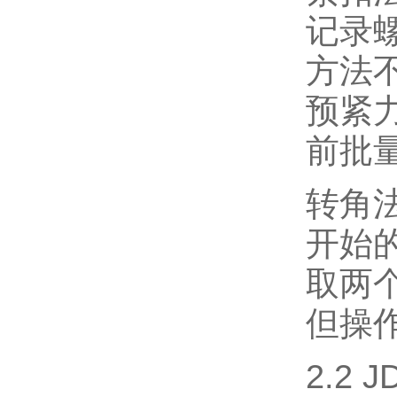
记录
方法
预紧
前批
转角
开始
取两
但操
2.2