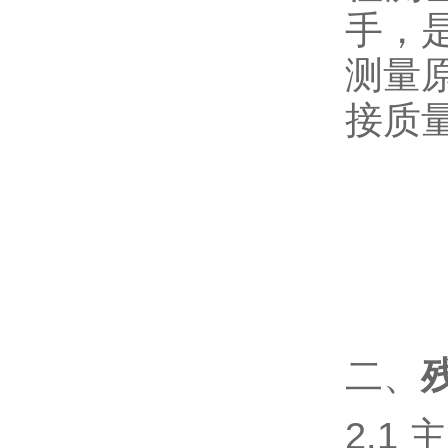
手，
测量
接质
二、
2.1