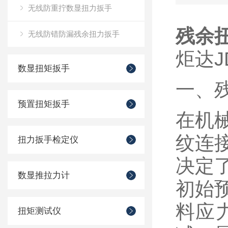
无线防重拧数显扭力扳手
残余
无线防错防漏残余扭力扳手
炬达J
数显扭矩扳手
一、
预置扭矩扳手
在机
纹连
扭力扳手检定仪
决定
数显推拉力计
初始
料应
扭矩测试仪