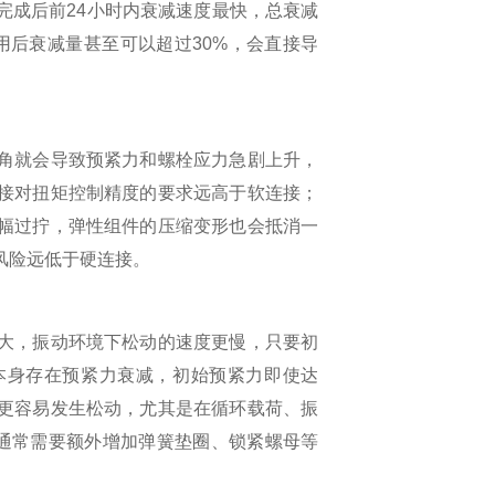
完成后前
24
小时内衰减速度最快，总衰减
用后衰减量甚至可以超过
30%
，会直接导
角就会导致预紧力和螺栓应力急剧上升，
接对扭矩控制精度的要求远高于软连接；
幅过拧，弹性组件的压缩变形也会抵消一
风险远低于硬连接。
大，振动环境下松动的速度更慢，只要初
本身存在预紧力衰减，初始预紧力即使达
更容易发生松动，尤其是在循环载荷、振
通常需要额外增加弹簧垫圈、锁紧螺母等