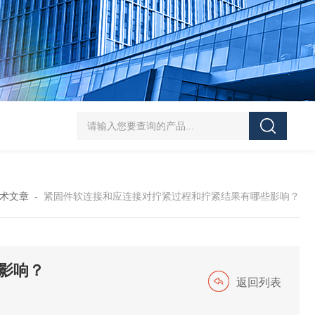
5-300N.m的扭矩扳手检定仪 机械扳手校准仪
JDSF100KN电子式拉
术文章
-
紧固件软连接和应连接对拧紧过程和拧紧结果有哪些影响？
影响？
返回列表