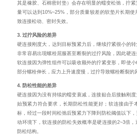
其是橡胶、石棉密封垫）会存在明显的蠕变松弛，拧紧
量可以达到
10%~25%
，部分质量较差的软垫片长期使
致连接松动、密封失效。
3.
过拧风险的差异
硬连接刚度大，达到目标预紧力后，继续拧紧很小的转
非常容易出现螺栓屈服甚至断裂的过拧风险，因此硬连
软连接因为弹性组件可以吸收额外的拧紧变形，即使小
部分螺栓伸长，应力上升速度慢，过拧导致螺栓断裂的
4.
防松性能的差异
硬连接因为没有持续的蠕变衰减，连接贴合后接触刚度
始预紧力符合要求，长期防松性能更好；软连接由于
标，经过一段时间松弛后预紧力下降到防松阈值以下，
动环境下，软连接的防松失效概率是硬连接的
2~3
倍，
防松结构。