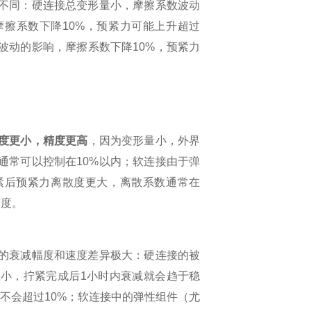
不同：硬连接总变形量小，摩擦系数波动
摩擦系数下降
10%
，预紧力可能上升超过
波动的影响，摩擦系数下降
10%
，预紧力
度更小，精度更高
，因为变形量小，外界
通常可以控制在
10%
以内；软连接由于弹
紧后预紧力离散度更大，离散系数通常在
精度。
的衰减幅度和速度差异极大：硬连接的被
极小，拧紧完成后
1
小时内衰减就会趋于稳
不会超过
10%
；软连接中的弹性组件（尤