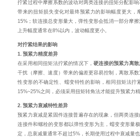
拧紧过程中摩擦系数的波动对两类连接的扭矩分配影响
带来的扭矩损失变化对最终预紧力的影响幅度更大，
15%
；软连接总变形量大，弹性变形会抵消一部分摩擦
上升幅度通常在
8%
以内，波动幅度更小。
对拧紧结果的影响
1.
预紧力精度差异
在采用相同扭矩法拧紧的情况下，
硬连接的预紧力离散
干扰（摩擦、速度）带来的偏差更容易控制，离散系数
性变形的不确定性、蠕变特性的影响，相同扭矩法拧
15%~25%
之间，必须采用扭矩转角法才能提升预紧力
2.
预紧力衰减特性差异
预紧力衰减是紧固件连接普遍存在的现象，但两类连接
连接件和螺栓的变形都以弹性变形为主，蠕变变形量
定，总衰减量通常不超过
5%
，长期使用过程中衰减量也