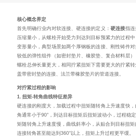
核心概念界定
首先明确行业内对软连接、硬连接的定义：
硬连接
指连
压缩量小，从螺栓开始受力到达到目标预紧力的过程中
变形量小，典型场景如两个厚钢板的连接、刚性铸件对
较低的弹性组件（如密封垫片、橡胶垫、复合材料层）
螺栓总伸长量更大，相同拧紧扭矩下需要更大的拧紧转
盖带密封垫的连接、法兰带橡胶垫片的管道连接。
对拧紧过程的影响
1.
扭矩
-
转角曲线特征差异
硬连接的刚度大，加载过程中扭矩随转角上升速度快，
角通常小于
90°
，到达目标扭矩后扭矩波动小，过程稳
矩随转角上升速度慢，曲线斜率小，从贴合到目标扭矩
连接转角甚至能达到
360°
以上，扭矩上升过程更平缓。