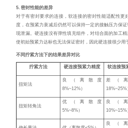
5.
密封性能的差异
对于有密封要求的连接，软连接的密封性能适配性更
度，在预紧力衰减后仍然可以保持一定的接触压力保证
现泄漏。硬连接没有弹性填充组件，对结合面的加工精
使初始预紧力达标也无法保证密封，因此硬连接很少用
不同拧紧方法下的结果差异对比
拧紧方法
硬连接预紧力精度
软连接预
良（离散度
差（
扭矩法
8%~12%
）
18%~25%
优（离散度
良（
扭矩转角法
5%~8%
）
10%~15%
良（
伸长量法
优（离散度
<5%
）