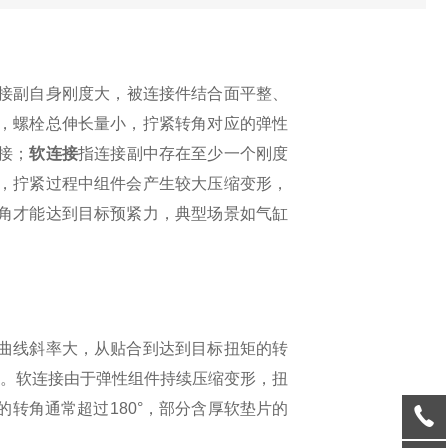
接副自身刚度大，被连接件结合面平整、
，螺栓总伸长量小，拧紧转角对应的弹性
接；
软连接
指连接副中存在至少一个刚度
，拧紧过程中组件会产生较大压缩变形，
角才能达到目标预紧力，典型场景如气缸
曲线斜率大，从贴合到达到目标扭矩的转
定。软连接由于弹性组件持续压缩变形，扭
的转角通常超过
180°
，部分含厚软垫片的