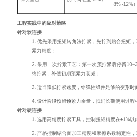
8%~12%
工程实践中的应对策略
针对软连接
1.
优先采用扭矩转角法拧紧，先拧到贴合扭矩，
紧力精度；
2.
采用二次拧紧工艺：第一次预拧紧后停留
10~
终拧紧，补偿初期预紧力衰减；
3.
适当降低拧紧速度，给弹性组件足够的变形时
4.
设计阶段预留预紧力余量，抵消长期使用过程
针对硬连接
1.
选用高精度拧紧工具，控制扭矩精度在
±1%
以
2.
严格控制结合面加工精度和摩擦系数稳定性，