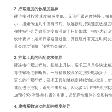
2.
拧紧速度的敏感度差异
硬连接对拧紧速度敏感度低，无论拧紧速度快慢，扭
小，扭矩传递几乎没有滞后。软连接对拧紧速度敏感度
弹性特征会导致压缩变形滞后于扭矩加载，扭矩达到设
设计要求；如果拧紧速度过慢，弹性组件有充足时间发
量会超过预期，预紧力会偏大。
3.
拧紧工具的匹配要求差异
硬连接拧紧过程短、扭矩上升快，要求工具具备快速精
导致螺栓过载断裂。一般精度较高的定扭矩电动扳手、
更长的拧紧行程，要求工具能够稳定持续输出扭矩，允
速度进行控制，避免冲击加载，因此多采用带转角控制
加预拧紧
-
停留
-
终拧紧的步骤，适配弹性组件的变形特
4.
摩擦系数波动的影响幅度差异