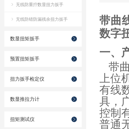
无线防重拧数显扭力扳手
带曲
无线防错防漏残余扭力扳手
数字
数显扭矩扳手
一、
预置扭矩扳手
带
上位
扭力扳手检定仪
有线
具，
数显推拉力计
控制
扭矩测试仪
普通