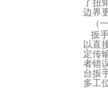
了扭
边界
（
扳
以直
定传
者错
台扳
多工