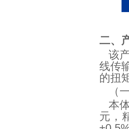
二、
该
线传
的扭
（
本
元，
±0.5