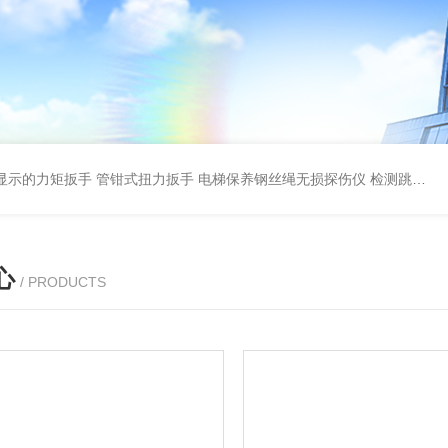
显示的力矩扳手 管钳式扭力扳手
电梯保养钢丝绳无损探伤仪 检测跳丝/断丝
心
/ PRODUCTS