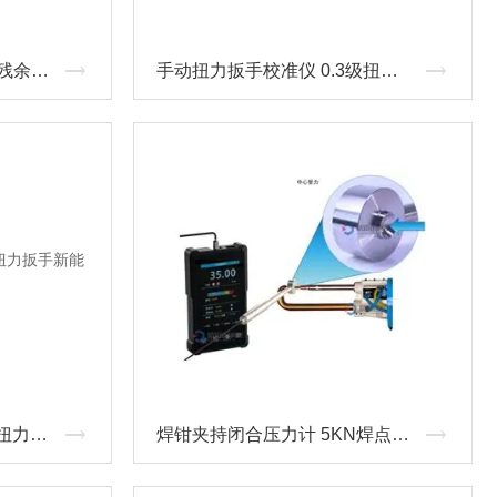
焊接件残余应力分析扳手 残余扭矩检测扳手
手动扭力扳手校准仪 0.3级扭矩扳手检定仪
无线传输MES系统的残余扭力扳手新能源用
焊钳夹持闭合压力计 5KN焊点压力校准仪