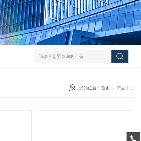
5-300N.m的扭矩扳手检定仪 机械扳手校准仪
JDSF100KN电子式拉
您的位置：
首页
-
产品中心