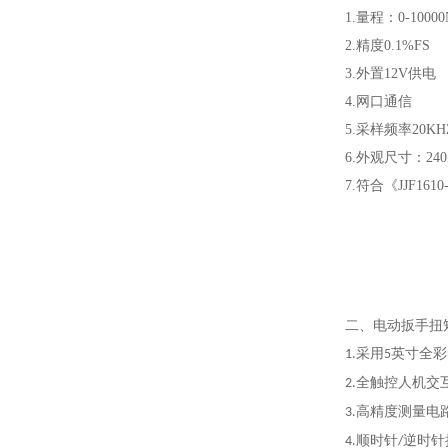
1.量程：
0-10000
2.精度0.1%FS
3.外置12V供电
4.网口通信
5.采样频率20KH
6
.
外观尺寸：
24
7.符合《JJF1
二、
电动扳手扭
采用
英寸全彩
1.
5
全触控人机交
2.
高精度测量电
3.
顺时针
逆时针
4.
/