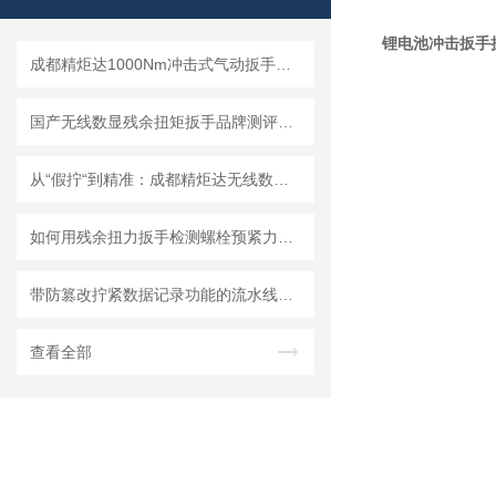
锂电池冲击扳手
成都精炬达1000Nm冲击式气动扳手扭矩测试仪，带串口输出助力工业质检升级
国产无线数显残余扭矩扳手品牌测评：精度、耐用度横向对比
从“假拧“到精准：成都精炬达无线数显扭矩扳手的智能传感与数据传输技术
如何用残余扭力扳手检测螺栓预紧力残余应力？步骤详解
带防篡改拧紧数据记录功能的流水线作业无线数显扭矩扳手
查看全部