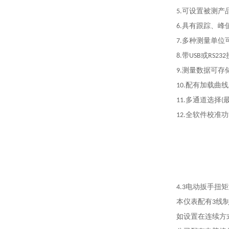
可设置被测产
5.
具有跟踪、峰
6.
多种测量单位
7.
带
或
8.
USB
RS232
测量数据可存
9.
配有加载曲线
10.
多通道选择
11.
(
全软件校准功
12.
电动扳手扭矩
4.3
本仪表配有
线
3
如设置在连续方