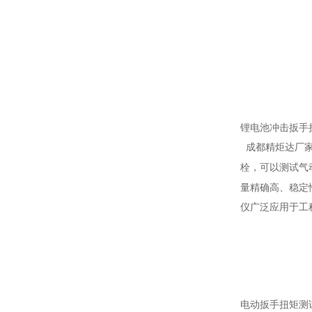
锂电池冲击扳手
成都精炬达厂
栓，可以测试气
量精确高、稳定
仪
广泛应用于工
电动扳手扭矩测