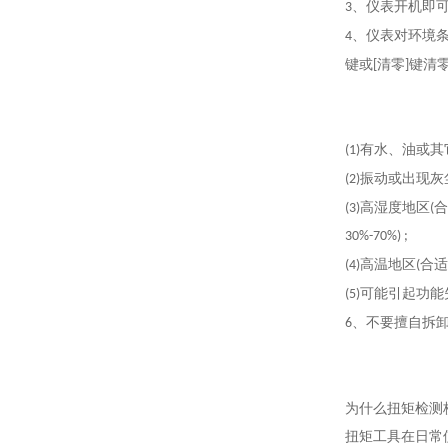
、仪表开机即
3
、仪表对环境条
4
键或
清零
键清
[
]
有水、油或其
(1)
振动或出现灰
(2)
高湿度地区
合
(3)
(
30%-70%) ;
高温地区
合适
(4)
(
可能引起功能
(5)
、不要擅自拆
6
为什么扭矩检测
扭矩工具在日常