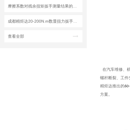
摩擦系数对残余扭矩扳手测量结果的影响及修正方法
成都精炬达20-200N.m数显扭力扳手：高精度可换头力矩扳手的行业优选
查看全部
在汽车维修、机
螺杆断裂、工件
精炬达推出的
60
方案。