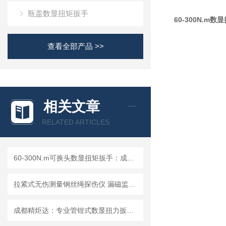
瓶盖数显扭矩扳手
60-300N.m
查看全部产品 >>
相关文章
RELATED ARTICLES
60-300N.m可换头数显扭矩扳手：成都精炬达，工业扭力测量的精准之选
拉紧式无伤测量钢丝绳探伤仪 漏磁监测局部缺陷分析存储溯源检测仪
成都精炬达：专业管钳式数显扭力扳手与液压拉杆安装扭矩扳手提供商