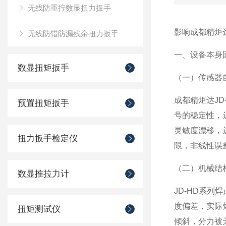
无线防重拧数显扭力扳手
影响成都精炬达
无线防错防漏残余扭力扳手
一、设备本身
数显扭矩扳手
（一）传感器
成都精炬达J
预置扭矩扳手
号的稳定性，
灵敏度漂移，
扭力扳手检定仪
限，非线性误
（二）机械结
数显推拉力计
JD-HD系
度偏差，实际
扭矩测试仪
倾斜，分力被