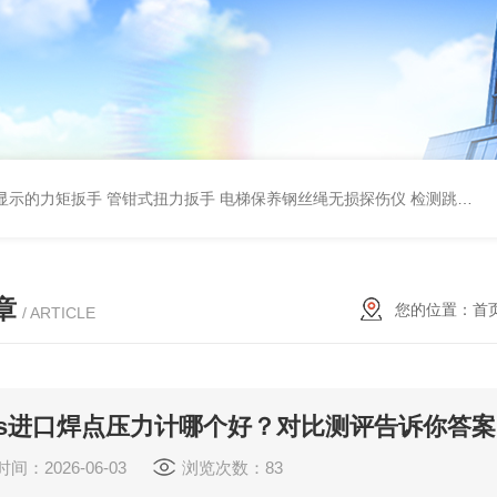
显示的力矩扳手 管钳式扭力扳手
电梯保养钢丝绳无损探伤仪 检测跳丝/断丝
章
您的位置：
首
/ ARTICLE
vs进口焊点压力计哪个好？对比测评告诉你答案
间：2026-06-03
浏览次数：83