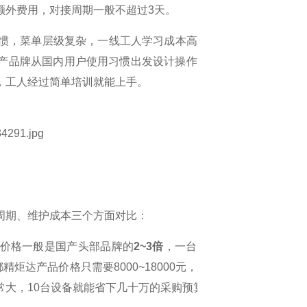
额外费用，对接周期一般不超过
3
天。
惯，菜单层级复杂，一线工人学习成本高，日常
产品牌从国内用户使用习惯出发设计操作逻辑，
，工人经过简单培训就能上手。
周期、维护成本三个方面对比：
价格一般是国产头部品牌的
2~3
倍
，一台进口焊
都精炬达产品价格只需要
8000~18000
元，对于需
常大，
10
台设备就能省下几十万的采购预算。