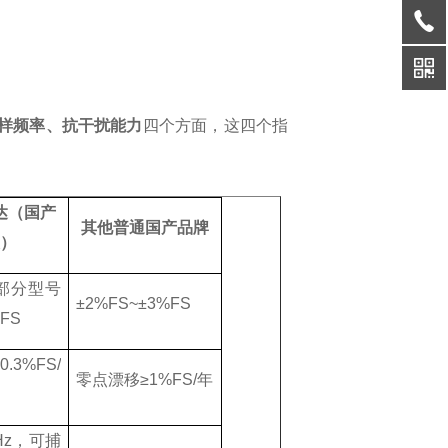
样频率、抗干扰能力
四个方面，这四个指
达（国产
其他普通国产品牌
表）
部分型号
±2%FS~±3%FS
%FS
0.3%FS/
零点漂移
≥1%FS/
年
Hz
，可捕