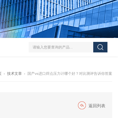
5-300N.m的扭矩扳手检定仪 机械扳手校准仪
JDSF100KN电子式拉
页
-
技术文章
-
国产vs进口焊点压力计哪个好？对比测评告诉你答案
返回列表