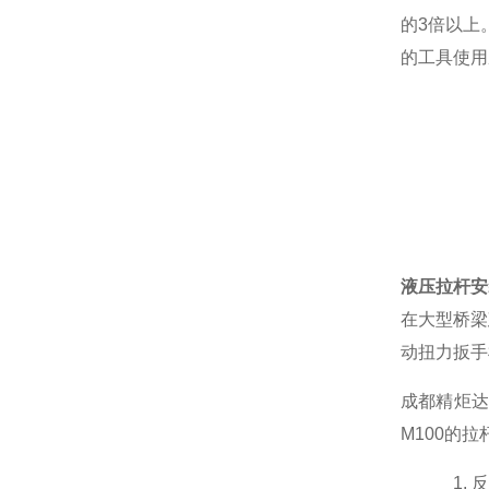
的
3
倍以上
的工具使用
液压拉杆安
在大型桥梁
动扭力扳手
成都精炬
M100
的拉
1.
反