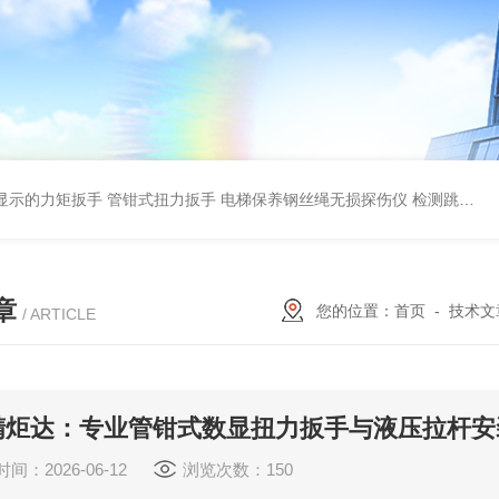
显示的力矩扳手 管钳式扭力扳手
电梯保养钢丝绳无损探伤仪 检测跳丝/断丝
章
您的位置：
首页
-
技术文
/ ARTICLE
精炬达：专业管钳式数显扭力扳手与液压拉杆安
间：2026-06-12
浏览次数：150