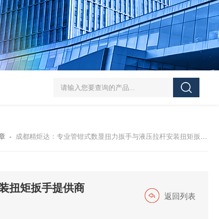
5-300N.m的扭矩扳手检定仪 机械扳手校准仪
JDSF100KN电子式拉
章
-
成都精炬达：专业管钳式数显扭力扳手与液压拉杆安装扭矩扳手提供商
装扭矩扳手提供商
返回列表