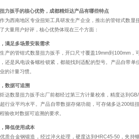
扭力扳手的核心优势，成都精炬达产品有哪些特点
作为西南地区专业扭矩工具研发生产企业，推出的管钳式数显
了大量用户好评，核心优势体现在三个方面：
，满足多场景安装需求
生产的管钳式数显扭力扳手，开口尺寸覆盖
19mm
到
100mm
，
，还是风电设备螺栓锁紧，都能找到适配的型号。产品自带单
业的计量习惯。
，数据可追溯
炬达数显扭力扳手出厂前都经过第三方计量校准，精度达到
GB/
超行业平均水平。产品自带数据存储功能，可存储多达
200
组
程验收对数据可追溯的要求。
，降低使用成本
优质合金钢锻造，经过淬火处理，硬度达到
HRC45-50
，夹持