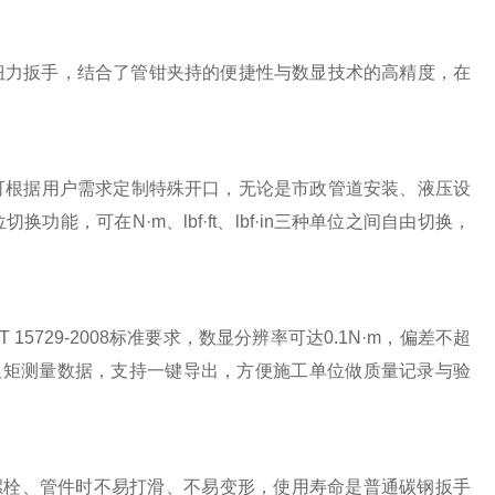
扭力扳手，结合了管钳夹持的便捷性与数显技术的高精度，在
可根据用户需求定制特殊开口，无论是市政管道安装、液压设
位切换功能，可在
N·m
、
lbf·ft
、
lbf·in
三种单位之间自由切换，
T 15729-2008
标准要求，数显分辨率可达
0.1N·m
，偏差不超
扭矩测量数据，支持一键导出，方便施工单位做质量记录与验
螺栓、管件时不易打滑、不易变形，使用寿命是普通碳钢扳手