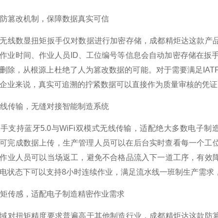
链级防篡改机制，保障数据真实可信
无线数显扭矩扳手仅对数据进行加密存储，成都精炬达这款产
作业时间、作业人员ID、工位编号等信息会自动加密存储在扳
删除，从根源上杜绝了人为篡改数据的可能。对于需要满足IATF16
企业来说，真实可追溯的拧紧数据可以直接作为质量审核的凭证
迟无线传输，无缝对接智能制造系统
手支持蓝牙5.0与WiFi双模式无线传输，适配绝大多数电子制
内即可完成数据上传，生产管理人员可以在后台实时查看每一个
作业人员可以当场返工，避免不合格品流入下一道工序，有效
电状态下可以支持8小时连续作业，满足流水线一班制生产需求
度扭矩传感，适配电子制造精密作业需求
域对扭矩精度要求普遍高于其他制造行业，成都精炬达这款防