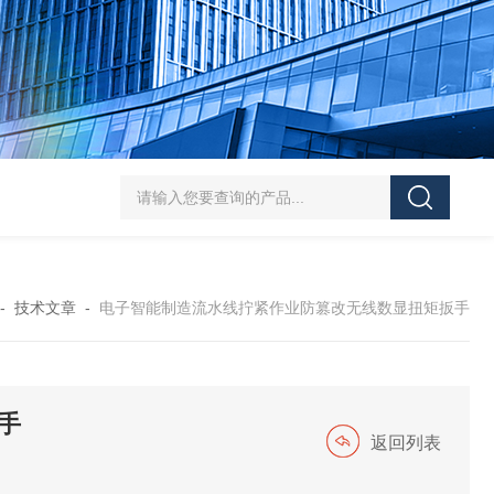
5-300N.m的扭矩扳手检定仪 机械扳手校准仪
JDSF100KN电子式拉
-
技术文章
-
电子智能制造流水线拧紧作业防篡改无线数显扭矩扳手
手
返回列表