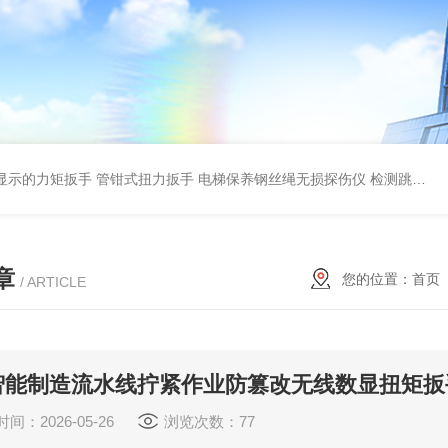
显示的力矩扳手 管钳式扭力扳手
电梯保养钢丝绳无损探伤仪 检测跳丝/断丝
章
您的位置：
首页
/ ARTICLE
智能制造流水线拧紧作业防篡改无线数显扭矩扳
间：2026-05-26
浏览次数：77