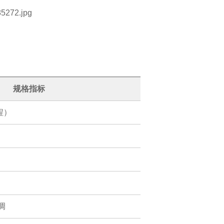
规格指标
程）
）
调