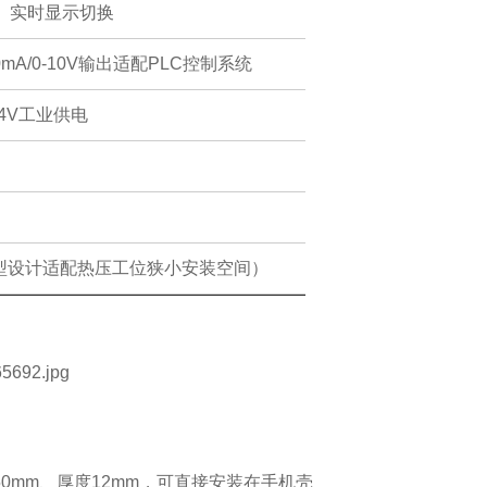
、实时显示切换
0mA/0-10V
输出适配
PLC
控制系统
4V
工业供电
型设计适配热压工位狭小安装空间）
50mm
、厚度
12mm
，可直接安装在手机壳