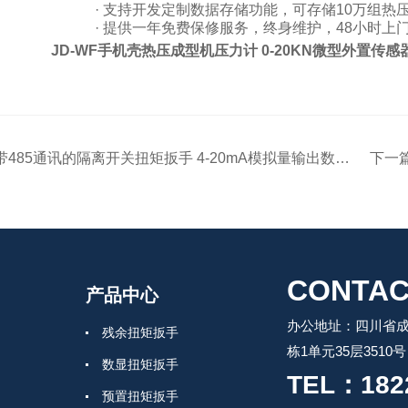
·
支持开发定制数据存储功能，可存储
10
万组热
·
提供一年免费保修服务，终身维护，
48
小时上
JD-WF手机壳热压成型机压力计 0-20KN微型外置传
带485通讯的隔离开关扭矩扳手 4-20mA模拟量输出数显式扭力扳手
下一
CONTAC
产品中心
办公地址：四川省成
残余扭矩扳手
栋1单元35层3510号
数显扭矩扳手
TEL：182
预置扭矩扳手