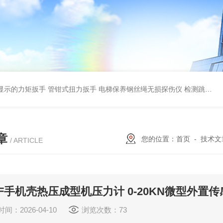
显示的力矩扳手 管钳式扭力扳手
电梯保养钢丝绳无损探伤仪 检测跳丝/断丝
章
您的位置：
首页
-
技术文
/ ARTICLE
WF手机壳热压成型机压力计 0-20KN微型外
间：2026-04-10
浏览次数：73