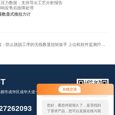
压压力数据，支持导出工艺分析报告
门响应售后故障处理
感器数显式推拉力计
篇：
防止跳脱工序的无线数显扭矩扳手 上位机软件监测拧紧步骤残余扭力扳手
T
您好！欢迎前来咨询，很高兴为您
在线交流
都市成华区成华大道十里店路213号4
服务，请问您要咨询什么问题呢？
您好，看您停留很久了，是否找到
27262093
了需求产品，您可以直接在线与我