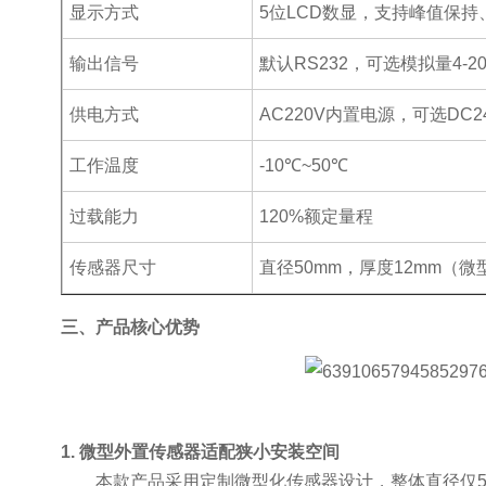
显示方式
5
位
LCD
数显，支持峰值保持
输出信号
默认
RS232
，可选模拟量
4-2
供电方式
AC220V
内置电源，可选
DC2
工作温度
-10℃~50℃
过载能力
120%
额定量程
传感器尺寸
直径
50mm
，厚度
12mm
（微
三、产品核心优势
1. 微型外置传感器适配狭小安装空间
本款产品采用定制微型化传感器设计，整体直径仅