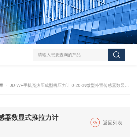
5-300N.m的扭矩扳手检定仪 机械扳手校准仪
JDSF100KN电子式拉
章
-
JD-WF手机壳热压成型机压力计 0-20KN微型外置传感器数显式推拉力计
置传感器数显式推拉力计
返回列表