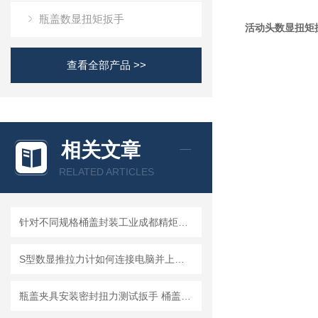
瓶盖数显扭矩扳手
活动头数显扭矩
查看全部产品 >>
相关文章
RELATED ARTICLES
针对不同规格桶盖封装工业成都精炬达推出：通用型桶盖数显扭力扳手
S型数显推拉力计如何连接电脑并上传数据?推拉力计连接电脑上传数据操作指南
瓶盖夹具安装密封扭力测试扳手 桶盖封装扭矩检测扳手 数显式瓶盖力矩扳手