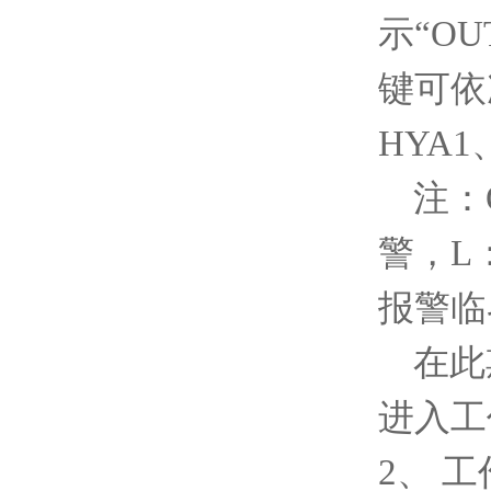
示“OU
键可依次
HYA
注：
警，L
报警临
在此
进入工
2、 