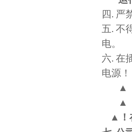
运
四
.
严
五
.
不
电。
六
.
在
电源！
▲
▲
▲
！