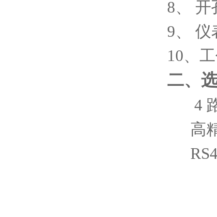
8、 开
9、 仪
10、
二、
4 
高精
RS