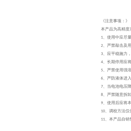
《
注意事项
：》
本产品为高精度
1、使用中应尽量
2、严禁敲击及
3、应平稳施力
4、长期停用应将
5、严禁使用强溶
6、严防液体进
7、当电池电压
8、严禁随意拆
9、使用后应将
10、调校方法
11、本产品自