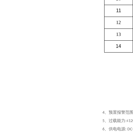
11
12
13
14
4、预置报警范围: 3%-
5、过载能力:≤120 
6、供电电源: DC- 3