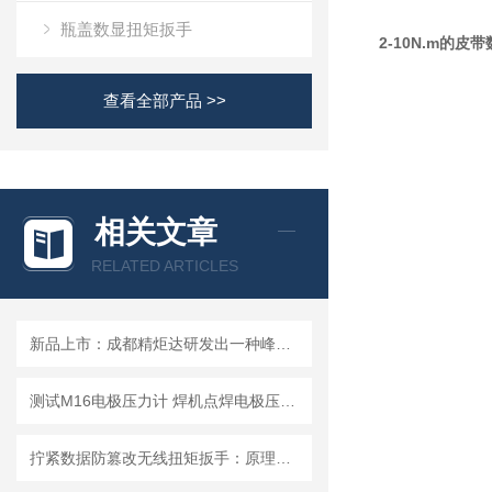
瓶盖数显扭矩扳手
2-10N.m的
查看全部产品 >>
相关文章
RELATED ARTICLES
新品上市：成都精炬达研发出一种峰值保持电极压力计式上下电阻焊接压力计
测试M16电极压力计 焊机点焊电极压力测试 焊点压力计使用方法
拧紧数据防篡改无线扭矩扳手：原理、技术架构与工业应用价值