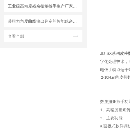
工业级高精度残余扭矩扳手生产厂家批发价格
带扭力角度曲线输出判定的智能残余扭矩扳手：技术进展与发展趋势
查看全部
JD-SX系列
皮带
字化处理技术，
电低手特点适于
2-10N.m的皮
数显扭矩扳手
功
1、高精度扭矩
2、主要功能:
a.面板式软件调