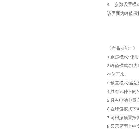
4.
参数设置模
该界面为峰值保
《
产品功能
：》
1
.
跟踪模式: 使
2
.
峰值模式:加
存储下来。
3
.
预置模式:当
4
.
具有五种不同的扭矩
5
.
具有电池电量
6
.
在峰值模式下
7
.
可根据预置报
8
.
显示界面全中