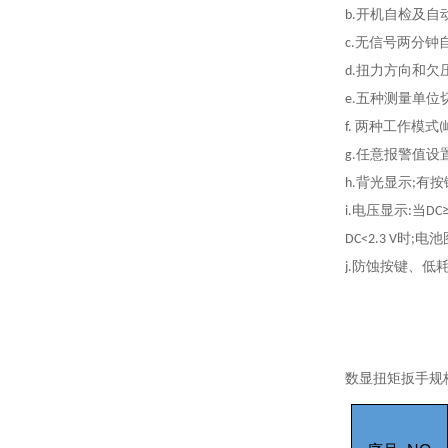
b.开机自检及自
c
.无信号两分钟
d.扭力方向和欠
e.五种测量单位切换(N.
f. 两种工作模式
g.任意报警值设
h.背光显示;有
i.电压显示:当DC
DC<2.3 V时;
j.防蚀按键、低
数显扭矩扳手规