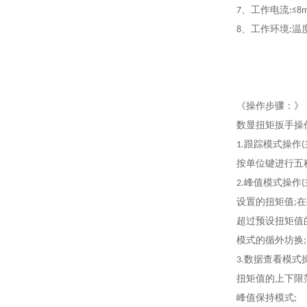
7、工作电流:≤8m 
8、工作环境:温度0 
《
操作步骤
：》
数显扭矩扳手操
1
.
跟踪模式操作
按单位键进行五
2
.
峰值模式操作
设置的扭矩值;
超过预设扭矩值
模式的循外坊换
3
.
数据查看模式
扭矩值的上下限
峰值保持模式;