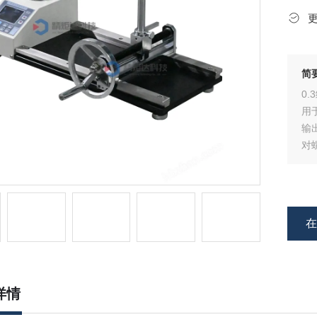
简
0
用
输
对
详情