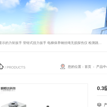
显示的力矩扳手 管钳式扭力扳手
电梯保养钢丝绳无损探伤仪 检测跳丝/断丝
心
您的位置：
首页
-
产品中
/ PRODUCTS
0.