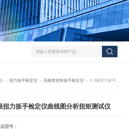
5-300N.m的扭矩扳手检定仪 机械扳手校准仪
JDSF100KN电子式拉
心
-
扭力扳手检定仪
-
高精度扭矩扳手检定仪
-
0.3级扭力扳手检定仪曲线图分析扭矩测试仪
3级扭力扳手检定仪曲线图分析扭矩测试仪
产品型号：