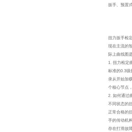
扳手、预置
扭力扳手检
现在主流的
际上曲线图
1. 扭力检
标准的0.3
录从开始加
个核心节点
2. 如何通
不同状态的
正常合格的
手的传动机
存在打滑故