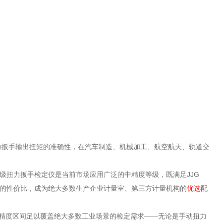
力扳手输出扭矩的准确性，在汽车制造、机械加工、航空航天、轨道交
.3级扭力扳手检定仪是当前市场应用广泛的中精度等级，既满足JJG
有更高的性价比，成为绝大多数生产企业计量室、第三方计量机构的
优选
配
，这个精度区间足以覆盖绝大多数工业场景的检定需求——无论是手动扭力