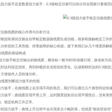
式扭力扳手还是数显扭力扳手，0.3级检定仪都可以给出符合国家计量规
定仪曲线图的核心作用与分析方法
智能扭矩测试仪都会自带检定数据曲线图生成功能，很多刚接触检定工作
是分析扭矩工具性能、排查故障的核心依据。接下来我们从几个维度拆解
定曲线图的基础构成
级扭力扳手检定仪输出的曲线图，横坐标一般为时间/加载行程，纵坐标为
载到达到设定扭矩、再到卸载的全流程扭矩变化。以成都精炬达的0.3级
，方便操作人员快速分析。
过曲线图判断扭力扳手的性能
扭力扳手，在曲线图上会呈现不同的形态，我们可以通过几个典型特征快
扭力扳手：曲线图呈现平滑上升，达到预置扭矩后出现平缓拐点，没有突
构、锁定机构工作正常。
障的扭力扳手：曲线上升过程中会出现多次小幅跌落，也就是“锯齿状波动