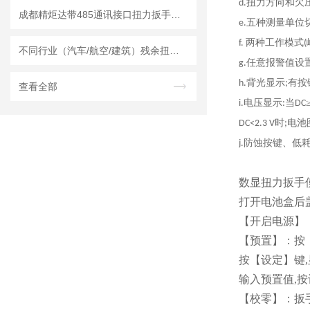
扭力方向和欠
d.
成都精炬达带485通讯接口扭力扳手：工业扭矩管控的智能新选择
五种测量单位
e.
两种工作模式
f.
(
不同行业（汽车/航空/建筑）残余扭矩扳手选型定制方案
任意报警值设
g.
背光显示
有按
h.
;
查看全部
电压显示
当
i.
:
DC
时
电池
DC<2.3 V
;
防蚀按键、低
j.
数显扭力扳手
打开电池盒后
【开启电源】：
【预置】：按
按【设定】键,
输入预置值,
【校零】：扳