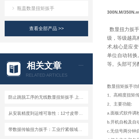
瓶盖数显扭矩扳手
300N.M/35
查看全部产品 >>
数显扭力扳手
级，等级越高
术,核心是应变
单位自动转换
相关文章
等。头部可另
RELATED ARTICLES
数显扭矩扳手
功
、高精度扭矩
1
防止跳脱工序的无线数显扭矩扳手 上位机软件监测拧紧步骤残余扭力扳手
、主要功能
2
:
从安装精度到运维可靠性：12寸皮带数显扭矩扳手在净水器领域的技术价值
面板式软件调
a.
开机自检及自
b.
带数据传输扭力扳手：工业拧紧领域升级选择，精炬达实时上传峰值扭矩扳手
无信号两分钟
c
.