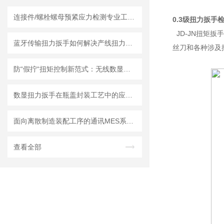
连接件/螺栓螺母预紧应力检测专业工具：残余扭矩数显扳手曲线图拐点怎么看
0.3级扭力扳手
JD-JN扭矩
蓝牙传输扭力扳手如何解决产线扭力追溯难题？
丝刀和各种涉及
防“假拧“扭矩控制新范式：无线数显扳手的数字化技术解析
数显扭力扳手在瓶盖封装工艺中的应用与精度控制研究
面向离散制造装配工序的通讯MES系统适配型无线数显扭力扳手关键技术
查看全部