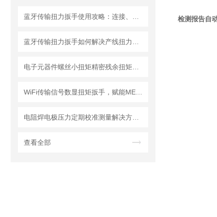
蓝牙传输扭力扳手使用攻略：连接、同步与数据分析
检测报告自
蓝牙传输扭力扳手如何解决产线扭力追溯难题？
电子元器件螺丝小扭矩精密残余扭矩数显扳手，精炬达打造预紧力检测解决方案
WiFi传输信号数显扭矩扳手，赋能MES系统溯源的工业智造新选择—成都精炬达
电阻焊电极压力定期校准测量解决方案：0.3级电极压力计的测试原理
查看全部