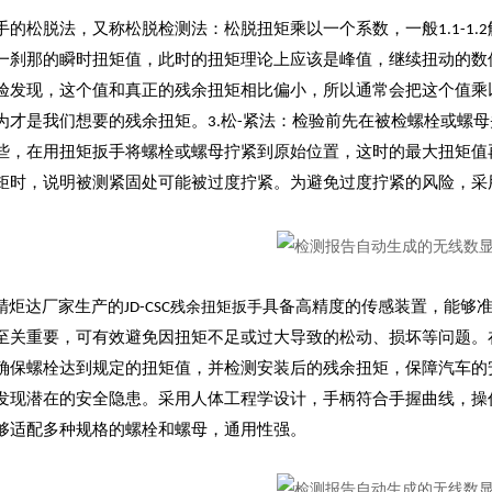
手的松脱法，又称松脱检测法：松脱扭矩乘以一个系数，一般1.1-1
一刹那的瞬时扭矩值，此时的扭矩理论上应该是峰值，继续扭动的数
验发现，这个值和真正的残余扭矩相比偏小，所以通常会把这个值乘以一
为才是我们想要的残余扭矩。3.松-紧法：检验前先在被检螺栓或螺
些，在用扭矩扳手将螺栓或螺母拧紧到原始位置，这时的最大扭矩值再乘
矩时，说明被测紧固处可能被过度拧紧。为避免过度拧紧的风险，采
残余扭矩扳手
炬达厂家生产的JD-CSC
具备高精度的传感装置，能够
至关重要，可有效避免因扭矩不足或过大导致的松动、损坏等问题。
确保螺栓达到规定的扭矩值，并检测安装后的残余扭矩，保障汽车的
发现潜在的安全隐患。采用人体工程学设计，手柄符合手握曲线，操
够适配多种规格的螺栓和螺母，通用性强。