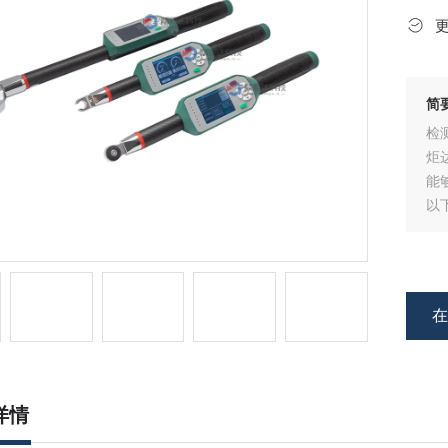
简
检
炬
能
以
事
详情