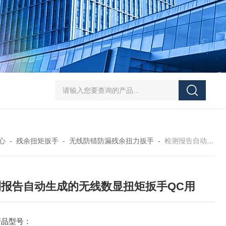
5-300N.m的扭矩扳手检定仪 机械扳手校准仪
JDSF100KN电子式拉
心
-
残余扭矩扳手
-
无线防错防漏残余扭力扳手
-
检测报告自动生成的无线数显扭矩扳手QC用
测报告自动生成的无线数显扭矩扳手QC用
产品型号：