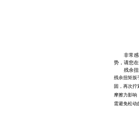
非常
感
势，请您在
残余扭
残余扭矩扳
固‌，再次拧
摩擦力影响
需避免松动的