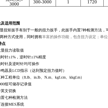
300-3000
1
1720
3000
途及适用范围
显扭矩扳手
有别于一般的扭力扳手，此扳手内置7种检测方法，
两种方式使用，同时拥有
丰富
的操作功能，包含扭力设定；单位
特点
数显扭力读取值
顺时针±
1%
，逆时针±
1%
精度
顺时针及逆时针均可操作
蜂鸣器及
LCD
指示（达到预定扭力值时）
五种工程单位（
ft.lb
、
in.lb
、
N.m
、
kgf.cm
、k
kgf.m
）
000
组可储存记录值
中英文切换
内置七种检测方法
可连接MES系统