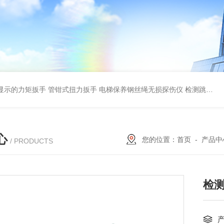
显示的力矩扳手 管钳式扭力扳手
电梯保养钢丝绳无损探伤仪 检测跳丝/断丝
心
您的位置：
首页
-
产品中
/ PRODUCTS
检