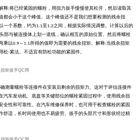
.2解释:将已经紧固的螺栓，用扭力扳手慢慢使其松开，然后读取其
值都会小于这个峰值。这个峰值还不是我们想要检测的残余扭
个系数，约为1.1至1.2之间，根据实际情况调整。计算以后的
母头部与被连接体上划一道线，确认相互的原始位置。然后将螺栓
以0.9～1.1所得的值即为需要的残余扭矩。解释:当残余扭矩
用松-紧法。不适宜有防松功能的紧固件。
准确测量螺栓等连接件在安装后剩余的扭矩力。这对于评估连接件
在汽车发动机、底盘等关键部位的螺栓紧固过程中，使用残余扭
安全性和可靠性。在汽车维修保养时，也可用于检查螺栓的紧固
作舒适，长时间使用也不易疲劳。扳手的头部尺寸和形状经过精