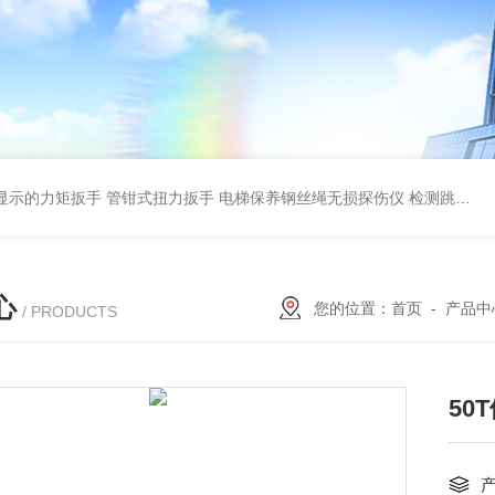
显示的力矩扳手 管钳式扭力扳手
电梯保养钢丝绳无损探伤仪 检测跳丝/断丝
心
您的位置：
首页
-
产品中
/ PRODUCTS
50