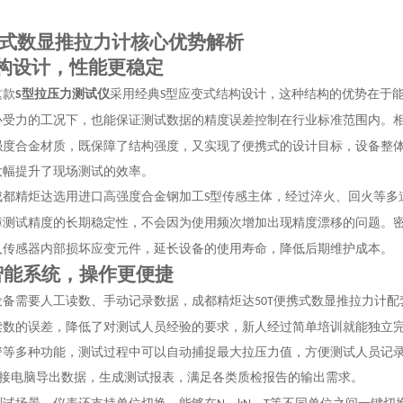
式数显推拉力计核心优势解析
构设计，性能更稳定
这款
型拉压力测试仪
采用经典
型应变式结构设计，这种结构的优势在于
S
S
心受力的工况下，也能保证测试数据的精度误差控制在行业标准范围内。
强度合金材质，既保障了结构强度，又实现了便携式的设计目标，设备整
大幅提升了现场测试的效率。
成都精炬达选用进口高强度合金钢加工
型传感主体，经过淬火、回火等多
S
障测试精度的长期稳定性，不会因为使用频次增加出现精度漂移的问题。
入传感器内部损坏应变元件，延长设备的使用寿命，降低后期维护成本。
智能系统，操作更便捷
设备需要人工读数、手动记录数据，成都精炬达
便携式数显推拉力计配
50T
读数的误差，降低了对测试人员经验的要求，新人经过简单培训就能独立
警等多种功能，测试过程中可以自动捕捉最大拉压力值，方便测试人员记
接电脑导出数据，生成测试报表，满足各类质检报告的输出需求。