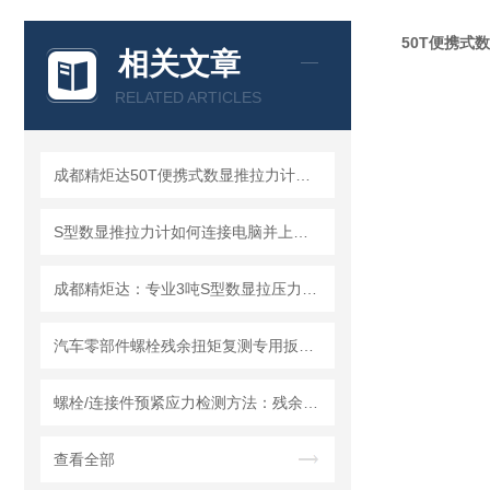
50T便携式
相关文章
RELATED ARTICLES
成都精炬达50T便携式数显推拉力计：S型拉压力测试仪的行业优选
S型数显推拉力计如何连接电脑并上传数据?推拉力计连接电脑上传数据操作指南
成都精炬达：专业3吨S型数显拉压力计，连线数字推拉力计厂家的品质之选
汽车零部件螺栓残余扭矩复测专用扳手技术说明
螺栓/连接件预紧应力检测方法：残余扭力扳手的原理、应用与校准技术研究
查看全部