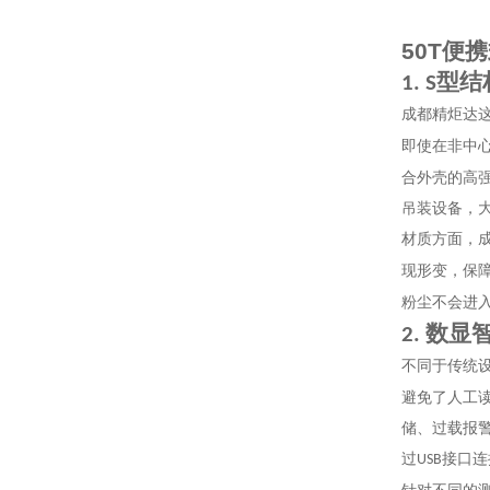
50T
便携
型结
1. S
成都精炬达
即使在非中
合外壳的高
吊装设备，
材质方面，
现形变，保
粉尘不会进
数显
2.
不同于传统
避免了人工
储、过载报
过
接口连
USB