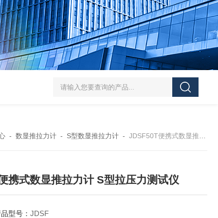
5-300N.m的扭矩扳手检定仪 机械扳手校准仪
JDSF100KN电子式拉
心
-
数显推拉力计
-
S型数显推拉力计
-
JDSF50T便携式数显推拉力计 S型拉压力测试仪
T便携式数显推拉力计 S型拉压力测试仪
产品型号：
JDSF