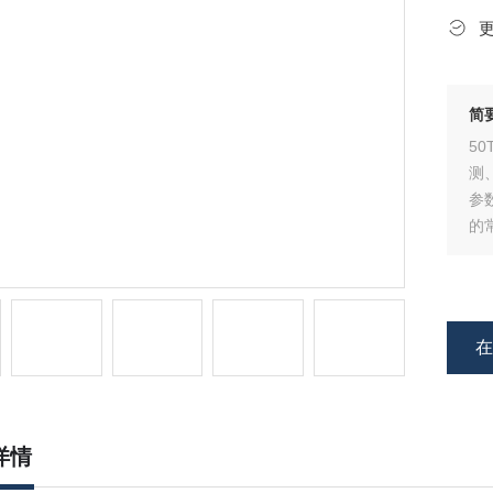
简
5
测
参
的
精
内
S
详情