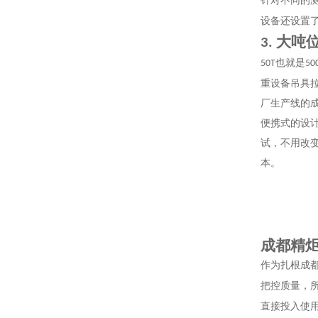
针对不同的
设备还设置
大吨
3.
也就是
50T
50
重设备吊具
厂生产线的
便携式的设
试，不用改
本。
成都精
作为扎根成
把控质量，
直接投入使