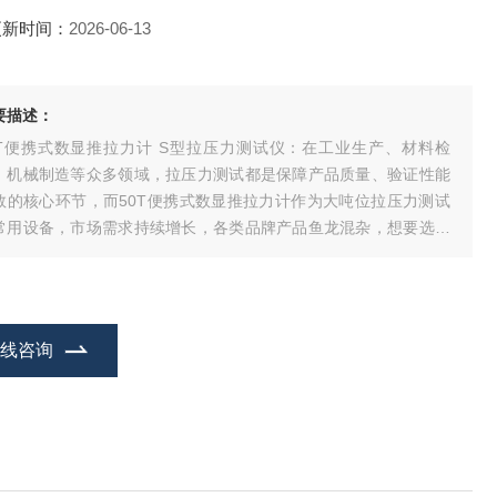
更新时间：
2026-06-13
要描述：
0T便携式数显推拉力计 S型拉压力测试仪：在工业生产、材料检
、机械制造等众多领域，拉压力测试都是保障产品质量、验证性能
数的核心环节，而50T便携式数显推拉力计作为大吨位拉压力测试
常用设备，市场需求持续增长，各类品牌产品鱼龙混杂，想要选到
度稳定、操作便捷、性价比高的设备并不容易。成都精炬达作为国
专注于力学测试仪器研发生产的本土品牌，深耕行业多年，推出的
型50吨拉压力测试仪，凭借便携性、
在线咨询