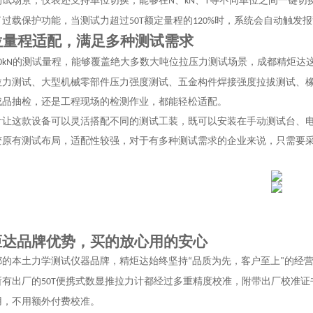
测试场景，仪表还支持单位切换，能够在
、
、
等不同单位之间一键切
N
kN
T
了过载保护功能，当测试力超过
额定量程的
时，系统会自动触发报
50T
120%
位量程适配，满足多种测试需求
的测试量程，能够覆盖绝大多数大吨位拉压力测试场景，成都精炬达
0kN
拉力测试、大型机械零部件压力强度测试、五金构件焊接强度拉拔测试、
成品抽检，还是工程现场的检测作业，都能轻松适配。
计让这款设备可以灵活搭配不同的测试工装，既可以安装在手动测试台、
变原有测试布局，适配性较强，对于有多种测试需求的企业来说，只需要
炬达品牌优势，买的放心用的安心
都的本土力学测试仪器品牌，精炬达始终坚持
品质为先，客户至上
的经
“
"
所有出厂的
便携式数显推拉力计都经过多重精度校准，附带出厂校准证
50T
用，不用额外付费校准。