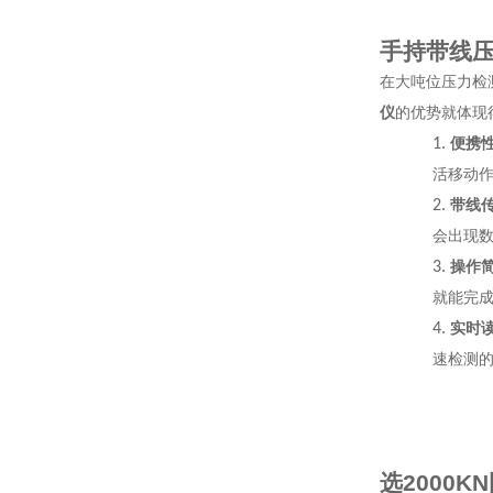
手持带线
在大吨位压力检
仪
的优势就体现
1.
便携
活移动
2.
带线
会出现
3.
操作
就能完
4.
实时
速检测
选
2000KN