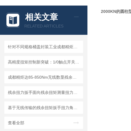
2000KN的圆
相关文章
RELATED ARTICLES
针对不同规格桶盖封装工业成都精炬达推出：通用型桶盖数显扭力扳手
高精度扭矩控制新突破：1/0触点开关量信号传输技术在扳手领域的应用
成都精炬达85-850Nm无线数显残余扭矩扳手：大量程高精度工业扭矩检测新选择
残余扭力扳手面向残余扭矩测量扭力角度曲线拐点识别与合格判定算法实现
基于无线传输的残余扭矩扳手扭力角度曲线输出自动判定方法
查看全部