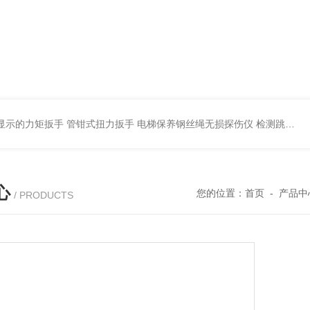
显示的力矩扳手 管钳式扭力扳手
电梯保养钢丝绳无损探伤仪 检测跳丝/断丝
心
您的位置：
首页
-
产品中
/ PRODUCTS