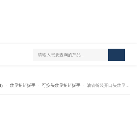
5-300N.m的扭矩扳手检定仪 机械扳手校准仪
JDSF100KN电子式拉
心
-
数显扭矩扳手
-
可换头数显扭矩扳手
-
油管拆装开口头数显扭力扳手JD-SX-200N.m