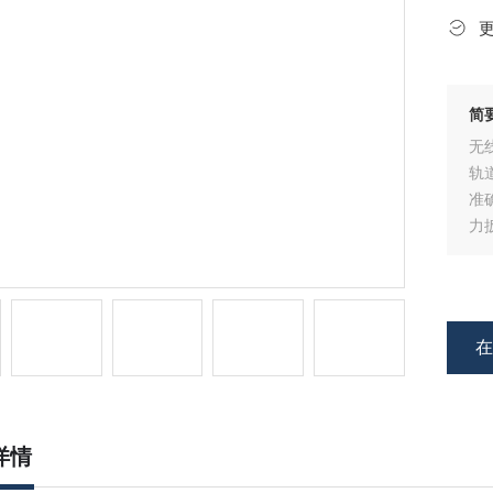
简
无
轨
准
力
数
都
F
详情