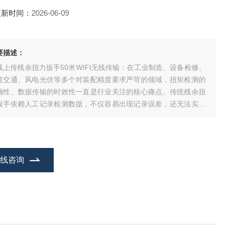
更新时间：
2026-06-09
要描述：
线上传残余扭力扳手50米WIFI无线传输：在工业制造、设备检修、
道交通、风电光伏等多个对装配精度要求严苛的领域，扭矩检测的
确性、数据传输的时效性一直是行业关注的核心痛点。传统残余扭
扳手依赖人工记录检测数据，不仅容易出现记录误差，还无法实现
据的实时同步与溯源管理，严重影响生产效率与质量管控水平。成
精炬达凭借多年在工业检测工具领域的技术沉淀，推出搭载50米WI
I无线传输、支持无线上传功能
在线咨询