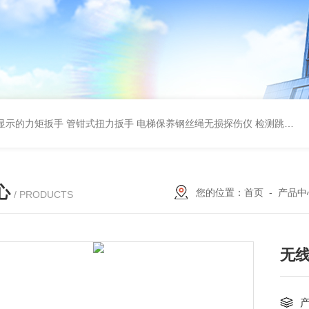
显示的力矩扳手 管钳式扭力扳手
电梯保养钢丝绳无损探伤仪 检测跳丝/断丝
心
您的位置：
首页
-
产品中
/ PRODUCTS
无线