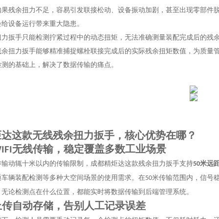
如果残余扭力不足，容易引发联接松动、设备振动加剧，甚至出现零部件
会给设备运行带来重大隐患。
扭力扳手只能检测拧紧过程中的动态扭矩，无法准确测量装配完成后的残
残余扭力扳手能够精准捕捉螺栓联接完成后的实际残余扭矩数值，为质量
检测的基础上，解决了数据传输的痛点。
炬达这款无线残余扭力扳手，核心优势在哪？
无线传输，稳定覆盖多数工业场景
IFI
传输动辄十米以内的传输限制，成都精炬达这款残余扭力扳手支持
米远
50
通车辆装配检测等多种大空间场景的使用需求。在
米传输范围内，信号
50
，无论检测点在什么位置，都能实时将数据传输到后端管理系统。
上传自动存储，告别人工记录误差