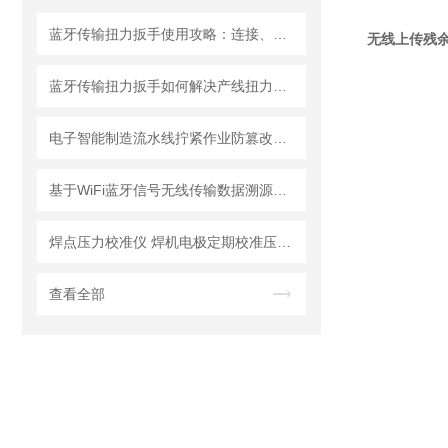
蓝牙传输扭力扳手使用攻略：连接、同步与数据分析
无线上传残余
蓝牙传输扭力扳手如何解决产线扭力追溯难题？
电子智能制造流水线拧紧作业防篡改无线数显扭矩扳手
基于WiFi蓝牙信号无线传输数据溯源技术的残余扭矩扳手设计与应用研究
焊点压力校准仪 焊机电极定期校准压力计 手持式焊点压力计
查看全部