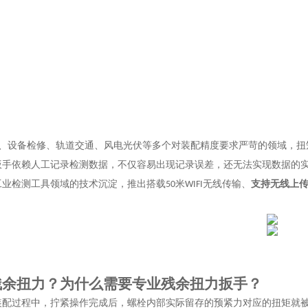
、设备检修、轨道交通、风电光伏等多个对装配精度要求严苛的领域，扭
扳手依赖人工记录检测数据，不仅容易出现记录误差，还无法实现数据的
工业检测工具领域的技术沉淀，推出搭载
米
无线传输、
支持无线上
50
WIFI
残余扭力？为什么需要专业残余扭力扳手？
装配过程中，拧紧操作完成后，螺栓内部实际留存的预紧力对应的扭矩就