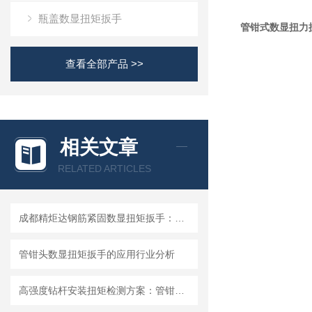
瓶盖数显扭矩扳手
管钳式数显扭力
查看全部产品 >>
相关文章
RELATED ARTICLES
成都精炬达钢筋紧固数显扭矩扳手：精准紧固的工业利器
管钳头数显扭矩扳手的应用行业分析
高强度钻杆安装扭矩检测方案：管钳式大扭力数显扳手4000N.M开口可调节