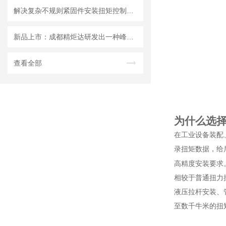
解决复杂不规则紧固件安装扭矩控制痛点：1500Nm管钳头数显扭矩扳手可换头
新品上市：成都精炬达研发出一种峰值保持电极压力计式上下电阻焊接压力计
查看全部
为什么选
在工业设备装配
录扭矩数据，给
高精度安装要求
相较于普通扭力
液压拉杆安装、
至数千牛米的扭