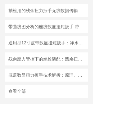
抽检用的残余扭力扳手无线数据传输的抗干扰技术研究及MES系统集成
带曲线图分析的连线数显扭矩扳手 带线传输上位机软件数字扭力扳手
通用型12寸皮带数显扭矩扳手：净水器安装标准化作业的工具革新
残余应力管控下的螺栓装配：残余扭力扳手的应用优势与选型指南
瓶盖数显扭力扳手技术解析：原理、优势与应用场景
查看全部