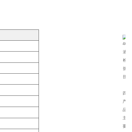
四、
产
品
主
要