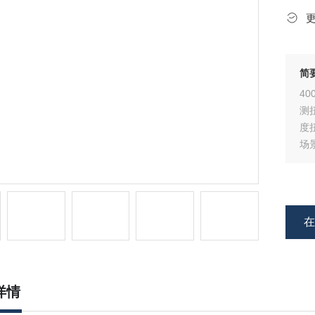
简
4
测
度
场
业
接
用
详情