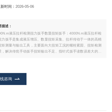
更新时间：
2026-05-06
要描述：
000N.m液压拉杆检测扭力扳手数显扭矩扳手：4000N.m液压拉杆检
扭力扳手是集成液压增压、数显扭矩采集、拉杆传动于一体的高精
扭矩测量与输出工具，主要面向大扭矩工况的螺栓紧固、扭矩检测
景，解决传统手动扳手扭矩输出不足、指针式扳手读数误差大的行
痛点，可广泛应用于风电安装、重型机械装配、桥梁工程钢结构连
、石油化工设备检修等对扭矩精度要求较高的作业领域。该产品采
数显终端实时采集扭矩数据，
在线咨询