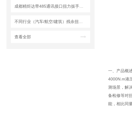
成都精炬达带485通讯接口扭力扳手：工业扭矩管控的智能新选择
不同行业（汽车/航空/建筑）残余扭矩扳手选型定制方案
查看全部
一、产品概
4000N.
测场景，解
备检修等对
能，相比同