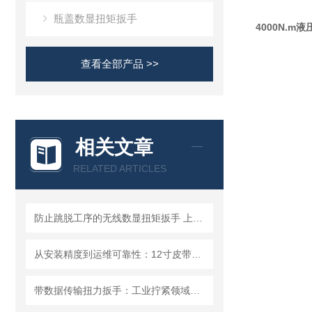
瓶盖数显扭矩扳手
4000N.
查看全部产品 >>
相关文章
RELATED ARTICLES
防止跳脱工序的无线数显扭矩扳手 上位机软件监测拧紧步骤残余扭力扳手
从安装精度到运维可靠性：12寸皮带数显扭矩扳手在净水器领域的技术价值
带数据传输扭力扳手：工业拧紧领域升级选择，精炬达实时上传峰值扭矩扳手