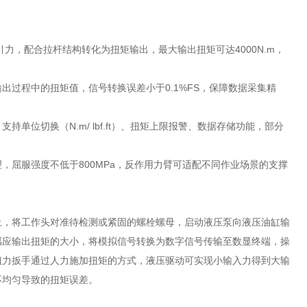
力，配合拉杆结构转化为扭矩输出，最大输出扭矩可达4000N.m，
过程中的扭矩值，信号转换误差小于0.1%FS，保障数据采集精
位切换（N.m/ lbf.ft）、扭矩上限报警、数据存储功能，部分
屈服强度不低于800MPa，反作用力臂可适配不同作业场景的支撑
上，将工作头对准待检测或紧固的螺栓螺母，启动液压泵向液压油缸输
感应输出扭矩的大小，将模拟信号转换为数字信号传输至数显终端，操
扭力扳手通过人力施加扭矩的方式，液压驱动可实现小输入力得到大输
不均匀导致的扭矩误差。