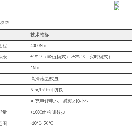
术参数
技术指标
量程
4000N.m
等级
（峰值模式）
（实时模式）
±1%FS
/±2%FS
1N.m
高清液晶数显
可切换
N.m/lbf.ft
可充电锂电池，续航
小时
≥10
容量
组检测数据
≥1000
范围
-10℃~50℃