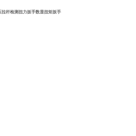
m液压拉杆检测扭力扳手数显扭矩扳手