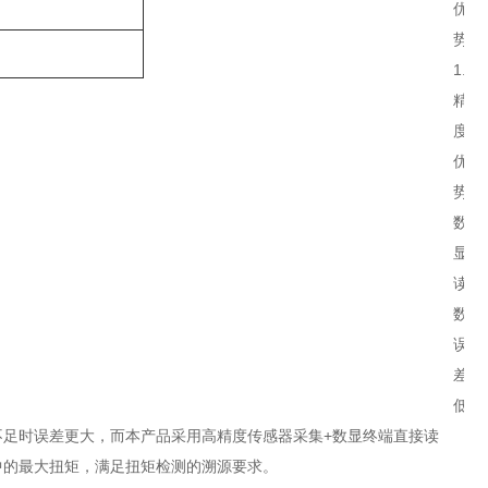
优
势
1.
精
度
优
势，
数
显
读
数
误
差
低
足时误差更大，而本产品采用高精度传感器采集+数显终端直接读
中的最大扭矩，满足扭矩检测的溯源要求。