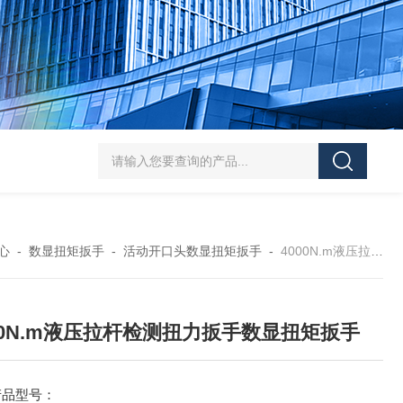
5-300N.m的扭矩扳手检定仪 机械扳手校准仪
JDSF100KN电子式拉
心
-
数显扭矩扳手
-
活动开口头数显扭矩扳手
-
4000N.m液压拉杆检测扭力扳手数显扭矩扳手
00N.m液压拉杆检测扭力扳手数显扭矩扳手
产品型号：