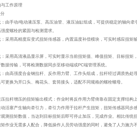
构与工作原理
部分
：由手动/电动液压泵、高压油管、液压油缸组成，可提供稳定的轴向牵引
高强度螺栓的紧固与检测需求。
：采用高精度应变式扭矩传感器，内置温度补偿模块，可实时感应扭矩输出
：采用高清液晶显示屏，可实时显示当前扭矩值、峰值扭矩、目标扭矩，支持单
牙数据传输，可将检测数据同步至移动端或PC端管理系统。
：由高强度合金钢拉杆、反作用力臂、工作头组成，拉杆经过调质热处理，
头可更换为开口头、梅花头、套筒接头，适配不同规格的螺栓螺母。
液压拉杆增压的扭矩输出模式：作业时将反作用力臂倚靠在固定支撑结构
推动活塞产生轴向牵引力，牵引力作用于拉杆产生扭矩，扭矩传感器同步
时观测扭矩数值，当达到目标扭矩后即可停止加压，完成作业。相比传统
扭矩作业无需多人配合，降低操作人员劳动强度的同时，避免了人力施力