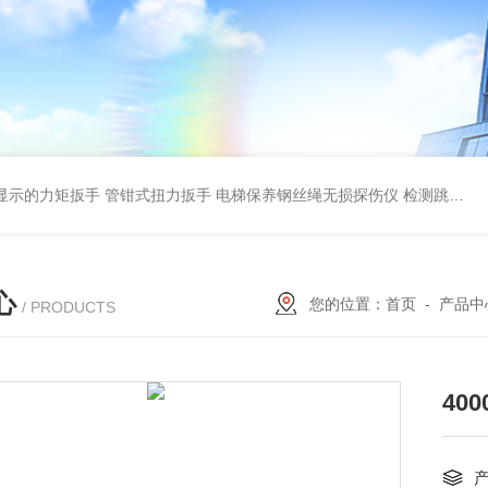
显示的力矩扳手 管钳式扭力扳手
电梯保养钢丝绳无损探伤仪 检测跳丝/断丝
心
您的位置：
首页
-
产品中
/ PRODUCTS
40