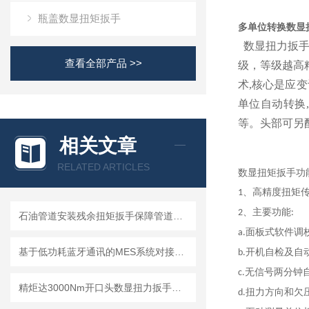
瓶盖数显扭矩扳手
多单位转换数显
数显扭力扳手
查看全部产品 >>
级，等级越高
术,核心是应变
单位自动转换
等。头部可另
相关文章
RELATED ARTICLES
数显扭矩扳手
功
、高精度扭矩
1
、主要功能
2
:
石油管道安装残余扭矩扳手保障管道连接扭矩达标
面板式软件调
a.
基于低功耗蓝牙通讯的MES系统对接型无线数显扭力扳手设计与实现
开机自检及自
b.
无信号两分钟
c
.
精炬达3000Nm开口头数显扭力扳手：液压拉杆安装检测的精准选择
扭力方向和欠
d.