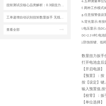
五种测量单位
e.
扭矩测试仪核心品类解析：0.3级扭力扳手检定仪成都精炬达品牌优势
两种工作模式
f.
(
任意报警值设
g.
工单递增自动识别扭矩数显扳手 无线蓝牙WIFI传输数字扭力扳手
背光显示
有按
h.
;
电压显示
当
i.
:
DC
查看全部
时
电池
DC<2.3 V
;
防蚀按键、低
j.
数显扭力扳手
打开电池盒后
【开启电源】：
【预置】：按
按【设定】键,
输入预置值,
【校零】：扳
【单位选择】：