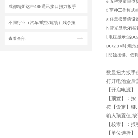
五种测量单位
e.
成都精炬达带485通讯接口扭力扳手：工业扭矩管控的智能新选择
两种工作模式
f.
(
任意报警值设
g.
不同行业（汽车/航空/建筑）残余扭矩扳手选型定制方案
背光显示
有按
h.
;
电压显示
当
i.
:
DC
查看全部
时
电池
DC<2.3 V
;
防蚀按键、低
j.
数显扭力扳手
打开电池盒后
【开启电源】：
【预置】：按
按【设定】键,
输入预置值,
【校零】：扳
【单位选择】：