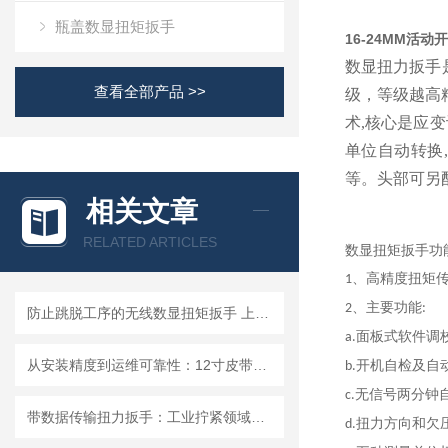
瓶盖数显扭矩扳手
16-24MM活
数显扭力扳手
查看全部产品 >>
级，等级越高
术,核心是应变
单位自动转换
等。头部可另
相关文章
RELATED ARTICLES
数显扭矩扳手
功
、高精度扭矩
1
、主要功能
2
:
防止跳脱工序的无线数显扭矩扳手 上位机软件监测拧紧步骤残余扭力扳手
面板式软件调
a.
从安装精度到运维可靠性：12寸皮带数显扭矩扳手在净水器领域的技术价值
开机自检及自
b.
无信号两分钟
c
.
带数据传输扭力扳手：工业拧紧领域升级选择，精炬达实时上传峰值扭矩扳手
扭力方向和欠
d.