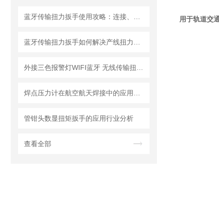
蓝牙传输扭力扳手使用攻略：连接、同步与数据分析
用于轨道交
蓝牙传输扭力扳手如何解决产线扭力追溯难题？
外接三色报警灯WIFI蓝牙 无线传输扭矩扳手螺栓漏拧报警信号输出扭力扳手
焊点压力计在航空航天焊接中的应用要求与选型标准
管钳头数显扭矩扳手的应用行业分析
查看全部