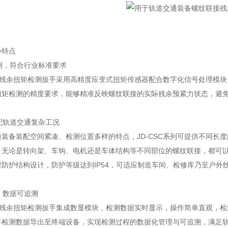
心特点
检测，符合行业标准要求
系列残余扭矩检测扳手采用高精度应变式扭矩传感器配合数字化信号处理模块，检
扭矩检测的精度要求，能够精准反映螺纹联接的实际残余预紧力状态，避
适配轨道交通复杂工况
装备装配空间紧凑、检测位置多样的特点，JD-CSC系列可提供不同长
，无论是转向架、车钩、电机还是车体结构等不同部位的螺纹联接，都可
封防护结构设计，防护等级达到IP54，可适应制造车间、检修库乃至户
捷，数据可追溯
系列残余扭矩检测扳手集成数显模块，检测数据实时显示，操作简单直观，
将检测数据导出至终端设备，实现检测过程的数据化管理与可追溯，满足