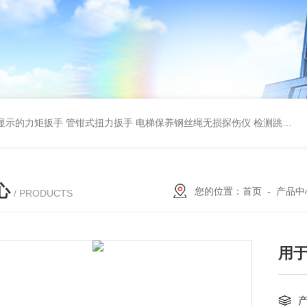
显示的力矩扳手 管钳式扭力扳手
电梯保养钢丝绳无损探伤仪 检测跳丝/断丝
心
您的位置：
首页
-
产品中
/ PRODUCTS
用