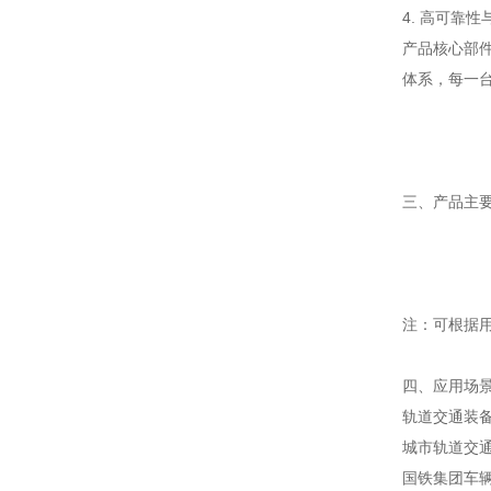
4. 高可靠
产品核心部
体系，每一
三、产品主
注：可根据
四、应用场
轨道交通装
城市轨道交
国铁集团车