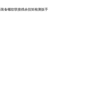
通装备螺纹联接残余扭矩检测扳手