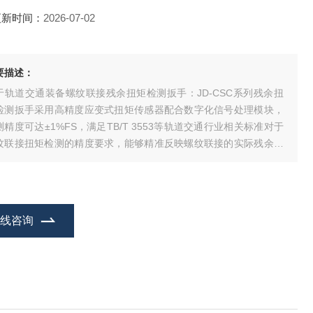
更新时间：
2026-07-02
要描述：
于轨道交通装备螺纹联接残余扭矩检测扳手：JD-CSC系列残余扭
检测扳手采用高精度应变式扭矩传感器配合数字化信号处理模块，
测精度可达±1%FS，满足TB/T 3553等轨道交通行业相关标准对于
纹联接扭矩检测的精度要求，能够精准反映螺纹联接的实际残余预
力状态，避免因检测误差导致的错判漏判，为轨道交通装备的安全
行提供可靠数据支撑。
在线咨询