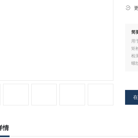
简
用
矩
检
螺
紧
运
详情