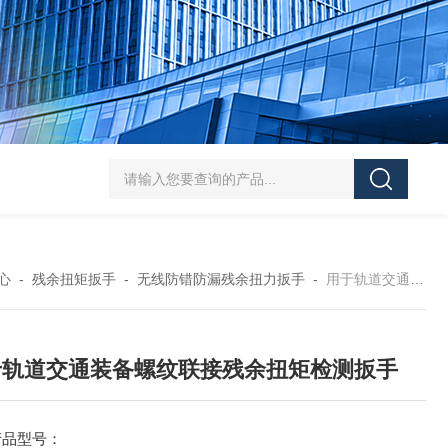
5-300N.m的扭矩扳手检定仪 机械扳手校准仪
JDSF100KN电子式拉
心
-
残余扭矩扳手
-
无线防错防漏残余扭力扳手
-
用于轨道交通装备螺纹联接残余扭矩检测扳手
于轨道交通装备螺纹联接残余扭矩检测扳手
产品型号：