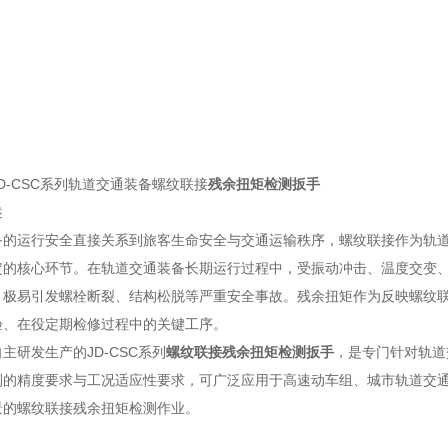
D-CSC系列轨道交通装备螺纹联接
残余扭矩检测扳手
述
备的运行安全直接关系到旅客生命安全与交通运输秩序，螺纹联接作为轨
定的核心环节。在轨道交通装备长期运行过程中，受振动冲击、温度交变
，极易引发螺栓断裂、结构松脱等严重安全事故。残余扭矩作为反映螺纹
验、在役定期检修过程中的关键工序。
主研发生产的JD-CSC系列
螺纹联接残余扭矩检测扳手
，是专门针对轨道
测的精度要求与工况适应性要求，可广泛应用于高速动车组、城市轨道交
景的螺纹联接残余扭矩检测作业。