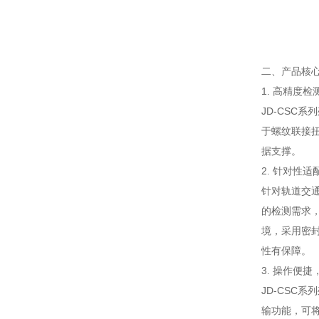
二、产品核
1. 高精度
JD-CSC
于螺纹联接
据支撑。
2. 针对性
针对轨道交通
的检测需求
境，采用密
性有保障。
3. 操作便
JD-CSC
输功能，可