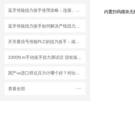
蓝牙传输扭力扳手使用攻略：连接、同步与数据分析
内置扫码模块无
蓝牙传输扭力扳手如何解决产线扭力追溯难题？
开关量信号传输PLC的扭力扳手：成都精炬达工业智能扭矩管控解决方案
1000N.m手动扳手扭力测试仪 扭矩扳手校准仪品牌成都精炬达
国产vs进口焊点压力计哪个好？对比测评告诉你答案
查看全部