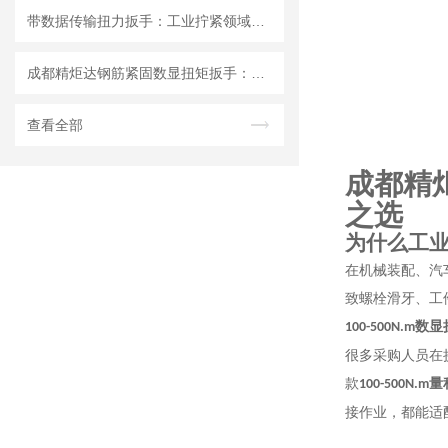
带数据传输扭力扳手：工业拧紧领域升级选择，精炬达实时上传峰值扭矩扳手
成都精炬达钢筋紧固数显扭矩扳手：精准紧固的工业利器
查看全部
成都精
之选
为什么工
在机械装配、汽
致螺栓滑牙、工
数显
100-500N.m
很多采购人员在
款
量
100-500N.m
接作业，都能适