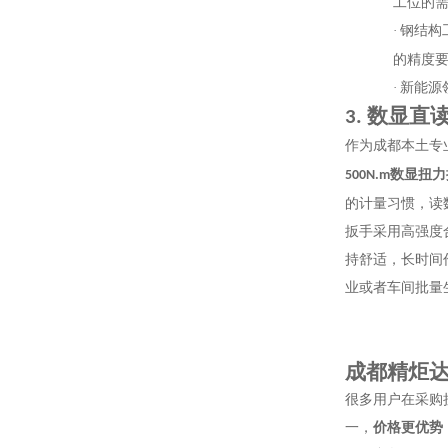
工位的
·
钢结构
的精度
·
新能源
数显直
3.
作为成都本土专
数显扭力
500N.m
的计量习惯，读
扳手采用高强度
持舒适，长时间
业或者车间批量
成都精炬
很多用户在采购
一，
价格更优势