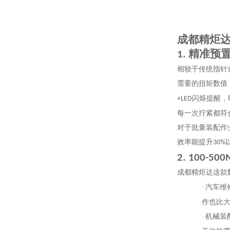
成都精炬
精准预
1.
相较于传统指针
需要的扭矩数值
闪烁提醒，
+LED
每一次拧紧都符
对于批量装配作
效率能提升
30%
2. 100-500
成都精炬达这款
·
汽车维
作也比
·
机械装