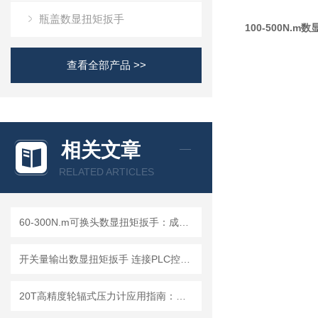
瓶盖数显扭矩扳手
100-500N.
查看全部产品 >>
相关文章
RELATED ARTICLES
60-300N.m可换头数显扭矩扳手：成都精炬达，工业扭力测量的精准之选
开关量输出数显扭矩扳手 连接PLC控制自动化控制工厂安装力矩扳手
20T高精度轮辐式压力计应用指南：连接电脑数字测力仪选型与使用技巧