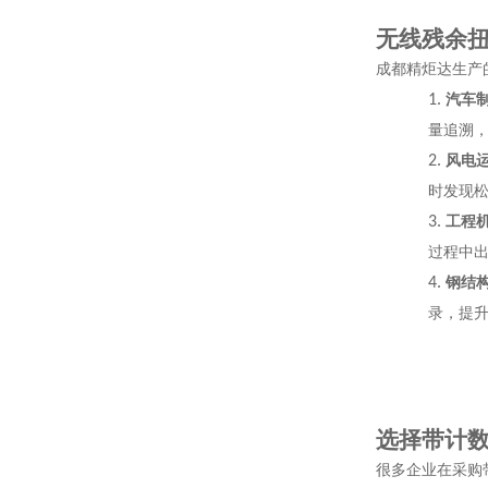
无线残余
成都精炬达生产
1.
汽车
量追溯
2.
风电
时发现
3.
工程
过程中
4.
钢结
录，提
选择带计
很多企业在采购