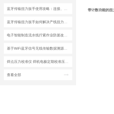
蓝牙传输扭力扳手使用攻略：连接、同步与数据分析
带计数功能的扭
蓝牙传输扭力扳手如何解决产线扭力追溯难题？
电子智能制造流水线拧紧作业防篡改无线数显扭矩扳手
基于WiFi蓝牙信号无线传输数据溯源技术的残余扭矩扳手设计与应用研究
焊点压力校准仪 焊机电极定期校准压力计 手持式焊点压力计
查看全部