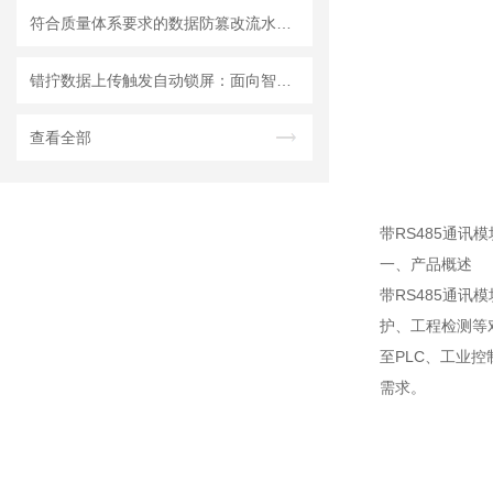
符合质量体系要求的数据防篡改流水线无线数显扭矩扳手
错拧数据上传触发自动锁屏：面向智能制造的无线扭力扳手防错管控技术研究
查看全部
带RS485通
一、产品概述
带RS485通
护、工程检测等
至PLC、工业
需求。