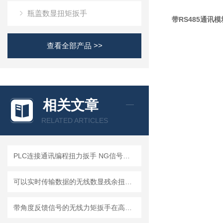
瓶盖数显扭矩扳手
带RS485通讯
查看全部产品 >>
相关文章
RELATED ARTICLES
PLC连接通讯编程扭力扳手 NG信号判断声光报警开关量扭矩扳手1/0信号输出
可以实时传输数据的无线数显残余扭矩扳手哪里买？
带角度反馈信号的无线力矩扳手在高强度螺栓装配中的应用