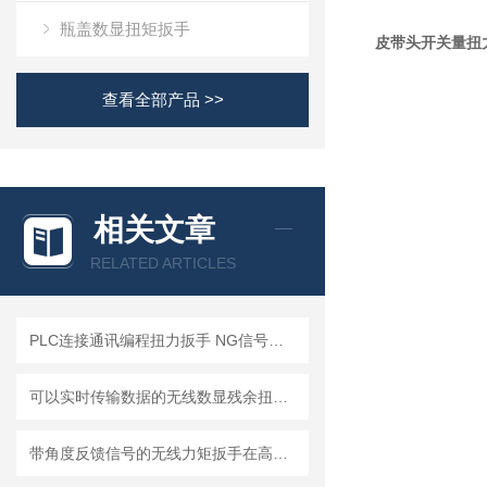
瓶盖数显扭矩扳手
皮带头开关量扭
查看全部产品 >>
相关文章
RELATED ARTICLES
PLC连接通讯编程扭力扳手 NG信号判断声光报警开关量扭矩扳手1/0信号输出
可以实时传输数据的无线数显残余扭矩扳手哪里买？
带角度反馈信号的无线力矩扳手在高强度螺栓装配中的应用