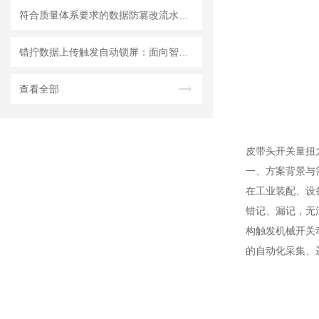
符合质量体系要求的数据防篡改流水线无线数显扭矩扳手
错拧数据上传触发自动锁屏：面向智能制造的无线扭力扳手防错管控技术研究
查看全部
皮带头开关量扭
一、方案背景与
在工业装配、设
错记、漏记，无
构触发机械开关
的自动化采集、