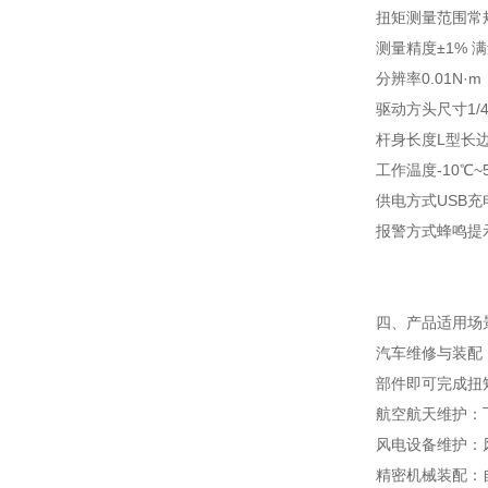
扭矩测量范围
常
测量精度
±1%
分辨率
0.01N·m
驱动方头尺寸
1
杆身长度
L型长边
工作温度
-10℃~
供电方式
USB
报警方式
蜂鸣提
四、产品适用场
汽车维修与装配
部件即可完成扭
航空航天维护：
风电设备维护：
精密机械装配：