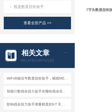
瓶盖数显扭矩扳手
7字头数显扭矩
查看全部产品 >>
相关文章
RELATED ARTICLES
WiFi传输信号数显扭矩扳手，赋能MES系统溯源的工业智造新选择—成都精炬达
智能计数残余扭力扳手在螺栓残余应力检测中的应用
影响残余扭力扳手测量精度的5个关键因素