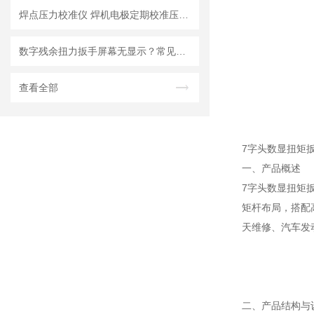
焊点压力校准仪 焊机电极定期校准压力计 手持式焊点压力计
数字残余扭力扳手屏幕无显示？常见故障维修方法
查看全部
7字头数显扭矩
一、产品概述
7字头数显扭矩
矩杆布局，搭配
天维修、汽车发
二、产品结构与