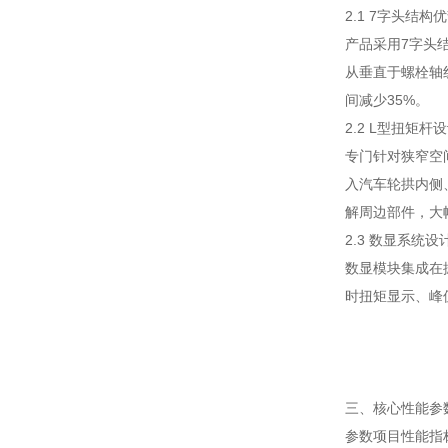
2.1 7字头结构
产品采用7字头
从垂直于螺栓轴
间减少35%。
2.2 L型扭矩杆
专门针对狭窄空
入汽车轮拱内侧
解周边部件，大
2.3 数显系统设
数显模块集成在
时扭矩显示、峰
三、核心性能参
参数项目
性能指