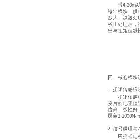
带
4-20mA
输出模块、供
放大、滤波处
校正处理后，
出与扭矩值线
四、核心模块
1. 扭矩传感模
扭矩传感
变片的电阻值
度高、线性好
覆盖
1-1000N·
2. 信号调理
应变式电