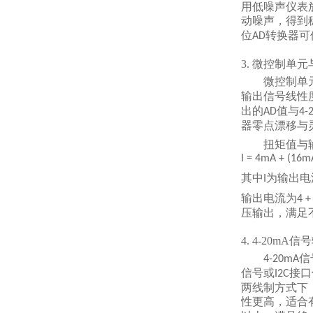
用低噪声仪表
动噪声，得到
位
转换器可
AD
3. 微控制单
微控制单
输出信号线性
出的
值与
AD
4-
器零点漂移与
扭矩值与
I = 4mA + (16mA
其中
为输出电
I
输出电流为
4 +
压输出，满足
4. 4-20mA
信
4-20mA
信号或
接口
I2C
两线制方式下
性更高，适合