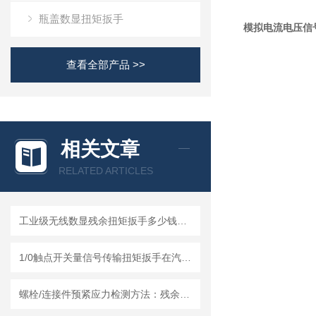
瓶盖数显扭矩扳手
模拟电流电压信号
查看全部产品 >>
相关文章
RELATED ARTICLES
工业级无线数显残余扭矩扳手多少钱一台？可以无线上传MES系统最新报价
1/0触点开关量信号传输扭矩扳手在汽车制造中的扭矩监测与质量控制应用
螺栓/连接件预紧应力检测方法：残余扭力扳手的原理、应用与校准技术研究