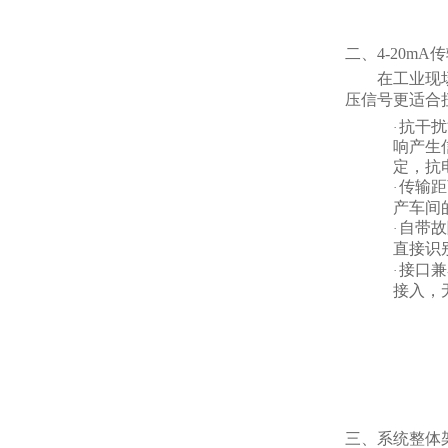
二、4-20m
在工业现
压信号更适合
抗干扰
·
响产生
定，抗
传输距
·
产车间
自带故
·
直接识
接口兼
·
接入，
三、系统整体