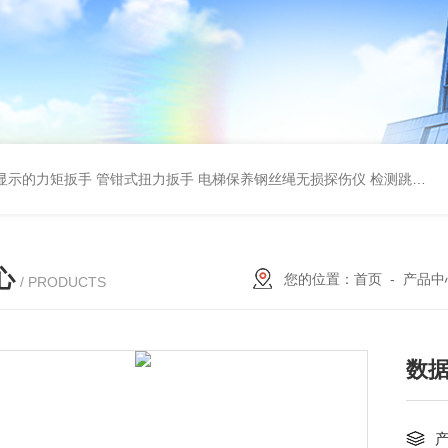
显示的力矩扳手 管钳式扭力扳手
电梯保养钢丝绳无损探伤仪 检测跳丝/断丝
心
您的位置：
首页
-
产品中
/ PRODUCTS
数