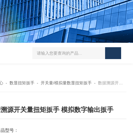
5-300N.m的扭矩扳手检定仪 机械扳手校准仪
JDSF100KN电子式拉
心
-
数显扭矩扳手
-
开关量/模拟量数显扭矩扳手
-
数据溯源开关量扭矩扳手 模拟数字输出扳手
据溯源开关量扭矩扳手 模拟数字输出扳手
产品型号：